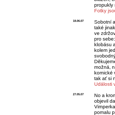
propukly 
Fotky jso
18.06.07
Sobotní a
také jina
ve zdržov
pro sebe
klobásu a
kolem jed
svobodnýc
Děkujeme
možná, ně
komické 
tak ať si
Události 
27.05.07
No a kro
objevil d
Vimperka 
pomalu po