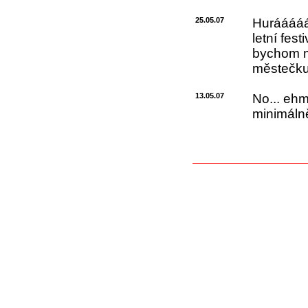
25.05.07
Hurááááá.
letní fes
bychom m
městečku
13.05.07
No... ehm
minimálně