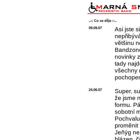
..:: Co se děje ::..
09.09.07
Asi jste 
nepřibývá
většinu 
Bandzone p
novinky z
tady najd
všechny m
pochopen
24.06.07
Super, su
že jsme n
formu. Pá
sobotní m
Pochvalu 
proměnit
Jeňýg nep
blázen, č