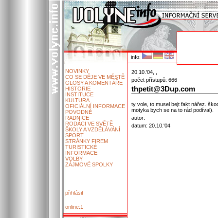
info:
NOVINKY
20.10.'04, ,
CO SE DĚJE VE MĚSTĚ
počet přístupů: 666
GLOSY A KOMENTÁŘE
thpetit@3Dup.com
HISTORIE
INSTITUCE
KULTURA
ty vole, to musel bejt fakt nářez. šk
OFICIÁLNÍ INFORMACE
motyka bych se na to rád podíval).
POVODNĚ
RADNICE
autor:
RODÁCI VE SVĚTĚ
datum: 20.10.'04
ŠKOLY A VZDĚLÁVÁNÍ
SPORT
STRÁNKY FIREM
TURISTICKÉ
INFORMACE
VOLBY
ZÁJMOVÉ SPOLKY
přihlásit
online:1