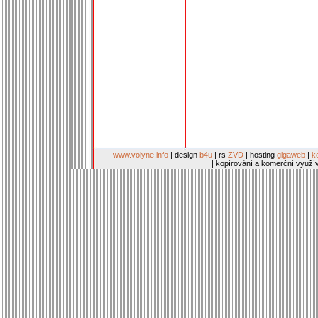
www.volyne.info
| design
b4u
| rs
ZVD
| hosting
gigaweb
|
k
| kopírování a komerční využí