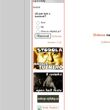
xxxxx
Už jste byli v
kavárně?
Ano
Ne
Ona tu nějaká je?
Diskuse
na
Výsledky
|
disku
Version 2.02