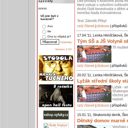
Děti přivítaly v klubovně pilot
který usiluje o vytvoření světové
xxxxx
druhé části besedovala s dětmi a
herečka Naďa Konvalinková.
Už jste byli v
kavárně?
Text: Zdeněk Přibyl
celý článek
|
diskuse
| příspěvků 
Ano
Ne
17.04.'11, Lenka Hlinšťáková, Šk
Ona tu nějaká je?
Tým SŠ a JŠ Volyně obh
Výsledky
Tři mušket
Version 2.02
celý článek
|
diskuse
| příspěvků 
20.02.'11, Lenka Hlinšťáková, Šk
Lyžák střední školy stá
Lyžák - an
Shakespear
všichni js
neplatí.
celý článek
|
diskuse
| příspěvků 
15.01.'11, Strakonický deník, Šk
Dětský domov marně s
Volyňský 