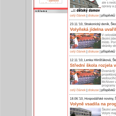
ale s ned
opravy a p
celý článek
|
diskuse
| příspěvků 
23.11.'10, Strakonický deník, Šk
Volyňská jídelna uvaři
V celostát
školní jíd
místo. Por
stránky st
celý článek
|
diskuse
| příspěvků 
12.11.'10, Lenka Hlinšťáková, Šk
Střední škola rozjela 
Dvanáctý l
projektov
vedoucího
McNiven v
programy 
celý článek
|
diskuse
| příspěvků 
18.06.'10, Hospodářské noviny, 
Volyně vsadila na pro
Školní are
Volyni maj