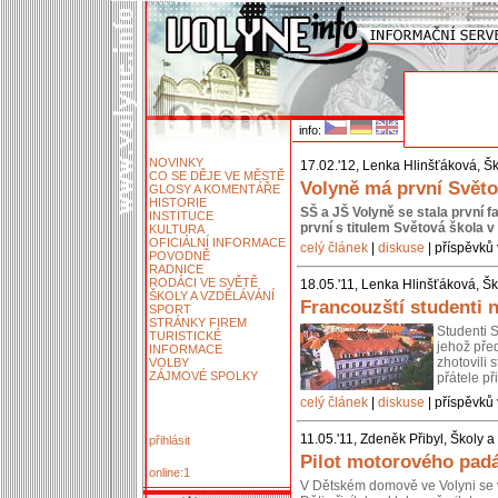
info:
NOVINKY
17.02.'12, Lenka Hlinšťáková, Šk
CO SE DĚJE VE MĚSTĚ
Volyně má první Svět
GLOSY A KOMENTÁŘE
HISTORIE
SŠ a JŠ Volyně se stala první f
INSTITUCE
první s titulem Světová škola 
KULTURA
OFICIÁLNÍ INFORMACE
celý článek
|
diskuse
| příspěvků 
POVODNĚ
RADNICE
RODÁCI VE SVĚTĚ
18.05.'11, Lenka Hlinšťáková, Šk
ŠKOLY A VZDĚLÁVÁNÍ
Francouzští studenti 
SPORT
STRÁNKY FIREM
Studenti 
TURISTICKÉ
jehož pře
INFORMACE
zhotovili 
VOLBY
ZÁJMOVÉ SPOLKY
přátele př
celý článek
|
diskuse
| příspěvků 
11.05.'11, Zdeněk Přibyl, Školy a
přihlásit
Pilot motorového pad
online:1
V Dětském domově ve Volyni se 