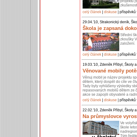
projektu 
zkušenost
celý článek
|
diskuse
| příspěvků 
29.04.'10, Strakonický deník, Šk
Škola je zapsaná doko
Střední š
zkoušky V
založení.
celý článek
|
diskuse
| příspěvků 
19.03.'10, Zdeněk Přibyl, Školy 
Věnované mobily potěš
Věnuj mobil je název projektu s
dětem, který dospěl do cíle ve č
Tady byly vyhlášeny výsledky sb
repasovaných mobilů dětem ze č
akce se zapojili obyvatelé a radn
celý článek
|
diskuse
| příspěvků 
22.02.'10, Zdeněk Přibyl, Školy 
Na průmyslovce vyros
Ve volyňs
škole leto
nadregion
Tým ředit