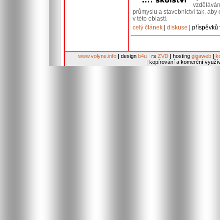
vzděláván
průmyslu a stavebnictví tak, ab
v této oblasti.
celý článek
|
diskuse
| příspěvků 
www.volyne.info
| design
b4u
| rs
ZVD
| hosting
gigaweb
|
k
| kopírování a komerční využí