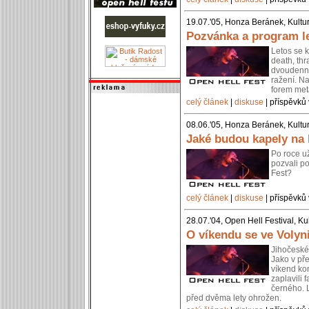
19.07.'05, Honza Beránek, Kultu
Pozvánka a program l
Letos se k
death, thr
dvoudenní
ražení. Na
forem met
celý článek
|
diskuse
| příspěvků 
08.06.'05, Honza Beránek, Kultu
Jaké budou kapely na 
Po roce už
pozvali p
Fest?
celý článek
|
diskuse
| příspěvků 
28.07.'04, Open Hell Festival, Ku
O víkendu se ve Volyn
Jihočeské
Jako v př
víkend ko
zaplavili 
černého. L
před dvěma lety ohrožen.