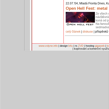
22.07.'04, Mladá Fronta Dnes, Ku
Open Hell Fest: metal
Ze všech 
návštěvní
koná od p
Na fanouš
sedmadvac
celý článek
|
diskuse
| příspěvků 
www.volyne.info
| design
b4u
| rs
ZVD
| hosting
gigaweb
|
k
| kopírování a komerční využí