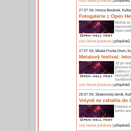
celý článek
|
diskuse
| příspěvků 
27.07.'04, Honza Beránek, Kultu
Fotogalerie z Open He
Možná se 
nepoznáte
Open Hell
celý článek
|
diskuse
| příspěvků 
27.07.'04, Mladá Fronta Dnes, Ku
Metalový festival: leto
Již po sed
příznivci 
Zatímco v 
obchodů č
návštěvník
celý článek
|
diskuse
| příspěvků 
26.07.'04, Strakonický deník, Kul
Volyně se zahalila do
Pekelný m
letním ar
celý článek
|
diskuse
| příspěvků 