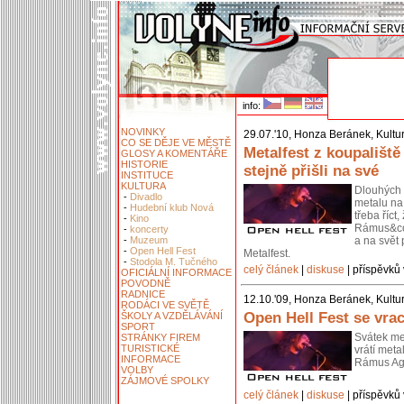
info:
NOVINKY
29.07.'10, Honza Beránek, Kultu
CO SE DĚJE VE MĚSTĚ
Metalfest z koupaliště 
GLOSY A KOMENTÁŘE
HISTORIE
stejně přišli na své
INSTITUCE
KULTURA
Dlouhých 
-
Divadlo
metalu na 
-
Hudební klub Nová
třeba říct
-
Kino
Rámus&co.
-
koncerty
-
Muzeum
a na svět
-
Open Hell Fest
Metalfest.
-
Stodola M. Tučného
celý článek
|
diskuse
| příspěvků 
OFICIÁLNÍ INFORMACE
POVODNĚ
RADNICE
12.10.'09, Honza Beránek, Kultu
RODÁCI VE SVĚTĚ
Open Hell Fest se vrac
ŠKOLY A VZDĚLÁVÁNÍ
SPORT
Svátek met
STRÁNKY FIREM
TURISTICKÉ
vrátí meta
INFORMACE
Rámus Ag
VOLBY
ZÁJMOVÉ SPOLKY
celý článek
|
diskuse
| příspěvků 