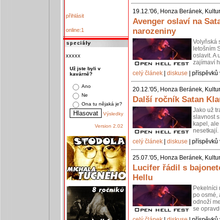
19.12.'06, Honza Beránek, Kultu
přihlásit
Avenger oslaví na Sat
narozeniny
online:1
Volyňská 
letošním 
oslavit. A
xxxxx
zajímaví h
Už jste byli v
celý článek
|
diskuse
| příspěvků 
kavárně?
Ano
20.12.'05, Honza Beránek, Kultu
Ne
Další ročník Satan Kl
Ona tu nějaká je?
Jako už t
Výsledky
slavnost 
kapel, ale
Version 2.02
nesetkají.
celý článek
|
diskuse
| příspěvků 
25.07.'05, Honza Beránek, Kultu
Lucifer řádil s bajon
Hellu
Pekelníci 
po osmé, 
odnoží me
se opravd
celý článek
|
diskuse
| příspěvků 