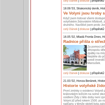
celý článek
|
diskuse
| příspěvků 
18.09.'03, Strakonický deník, His
Ve Volyni jsou hroby s
Když jsem listoval všemi dostupn
volyňském židovském hřbitově, zji
druhého. Navštívil jsem proto Jo
celý článek
|
diskuse
| příspěvků 
16.05.'02, Mladá Fronta Dnes, Hi
Radnice přišla o střec
Za pomoci jeř
Jihospolu stře
zpátky na mís
Nejdéle do pů
uvedl investi
Maroušek.
celý článek
|
diskuse
| příspěvků 
21.03.'02, Honza Beránek, Histor
Historie volyňské žid
První zmínky o existenci Volyně p
královském ležícím na solné ste
osídlení Židy z této doby není zprá
Volyni již před rokem 1500. po r
radčany, v témže století byla zal