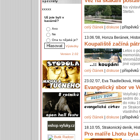
Věž na skákání postav
Na výstav
xxxxx
Stefan.
Už jste byli v
kavárně?
celý článek
|
diskuse
| příspěvků 
Ano
Ne
13.06.'08, Honza Beránek, Histor
Ona tu nějaká je?
Koupaliště začíná pátr
Výsledky
Letos o po
Version 2.02
memoriálu 
shromáždil
jiné vzpo
celý článek
|
diskuse
| příspěvků 
23.02.'07, Eva Tkadlečková, Hist
Evangelický sbor ve V
Volyňský s
sedmi do 
do roku 1
ze Strako
vlastního 
celý článek
|
diskuse
| příspěvků 
18.10.'05, Strakonický deník, His
Pro malíře Lhotu byl