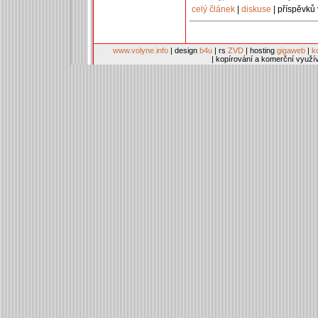
celý článek
|
diskuse
| příspěvků 
www.volyne.info
| design
b4u
| rs
ZVD
| hosting
gigaweb
|
k
| kopírování a komerční využí