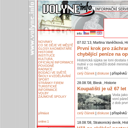
info:
NOVINKY
07.02.'13, Martina Vaněčková, Hi
CO SE DĚJE VE MĚSTĚ
První krok pro záchra
GLOSY A KOMENTÁŘE
HISTORIE
chybějící peníze na o
INSTITUCE
KULTURA
Historická sýpka se loni dostal
OFICIÁLNÍ INFORMACE
nutné v co nejbližší době minimál
POVODNĚ
000 Kč.
RADNICE
RODÁCI VE SVĚTĚ
celý článek
|
diskuse
| příspěvků 
ŠKOLY A VZDĚLÁVÁNÍ
SPORT
28.08.'08, Blesk , Historie
STRÁNKY FIREM
TURISTICKÉ
Koupališti je už 67 let
INFORMACE
VOLBY
Voda jako 
ZÁJMOVÉ SPOLKY
voní páre
z dob prvn
celý článek
|
diskuse
| příspěvků 
přihlásit
online:1
18.08.'08, Strakonický deník, His