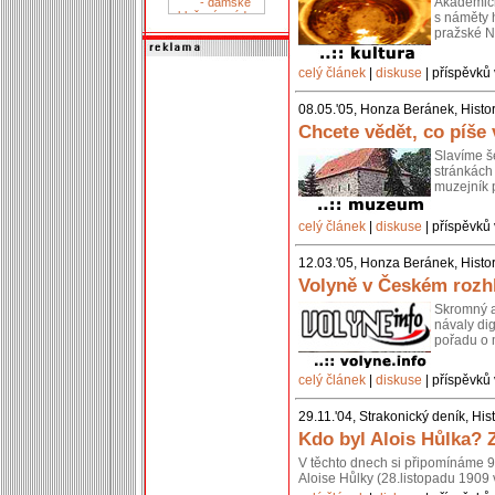
Akademick
s náměty h
pražské Ná
celý článek
|
diskuse
| příspěvků 
08.05.'05, Honza Beránek, Histor
Chcete vědět, co píše 
Slavíme š
stránkách
muzejník p
celý článek
|
diskuse
| příspěvků 
12.03.'05, Honza Beránek, Histor
Volyně v Českém rozhl
Skromný ar
návaly di
pořadu o 
celý článek
|
diskuse
| příspěvků 
29.11.'04, Strakonický deník, His
Kdo byl Alois Hůlka? 
V těchto dnech si připomínáme 95.
Aloise Hůlky (28.listopadu 1909 