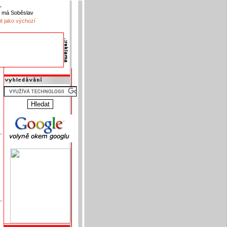
,
 má Soběslav
it jako výchozí