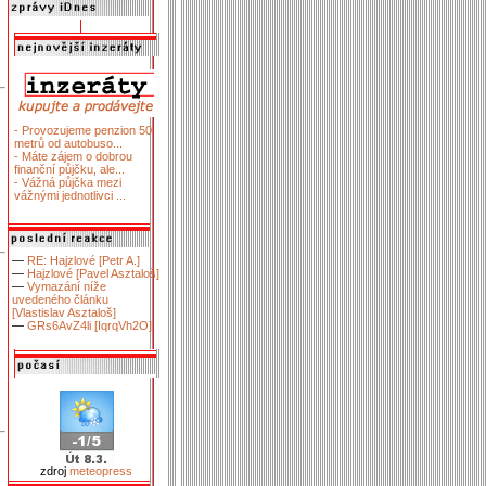
- Provozujeme penzion 50
metrů od autobuso...
- Máte zájem o dobrou
finanční půjčku, ale...
- Vážná půjčka mezi
vážnými jednotlivci ...
—
RE: Hajzlové [Petr A.]
—
Hajzlové [Pavel Asztaloš]
—
Vymazání níže
uvedeného článku
[Vlastislav Asztaloš]
—
GRs6AvZ4li [IqrqVh2O]
zdroj
meteopress