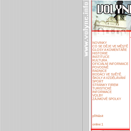
NOVINKY
CO SE DĚJE VE MĚSTĚ
GLOSY A KOMENTÁŘE
HISTORIE
INSTITUCE
KULTURA
OFICIÁLNÍ INFORMACE
POVODNĚ
RADNICE
RODÁCI VE SVĚTĚ
ŠKOLY A VZDĚLÁVÁNÍ
SPORT
STRÁNKY FIREM
TURISTICKÉ
INFORMACE
VOLBY
ZÁJMOVÉ SPOLKY
přihlásit
online:1