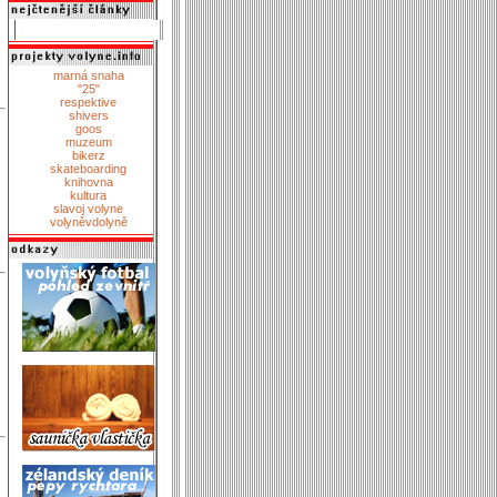
marná snaha
"25"
respektive
shivers
goos
muzeum
bikerz
skateboarding
knihovna
kultura
slavoj volyne
volyněvdolyně