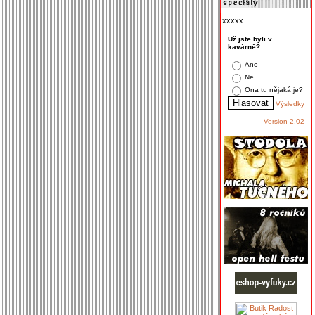
xxxxx
Už jste byli v
kavárně?
Ano
Ne
Ona tu nějaká je?
Výsledky
Version 2.02