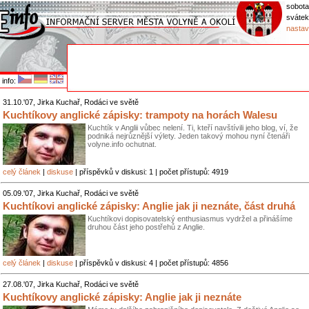
sobota
svátek
nastav
info:
31.10.'07, Jirka Kuchař, Rodáci ve světě
Kuchtíkovy anglické zápisky: trampoty na horách Walesu
Kuchtík v Anglii vůbec nelení. Ti, kteří navštívili jeho blog, ví, že
podniká nejrůznější výlety. Jeden takový mohou nyní čtenáři
volyne.info ochutnat.
celý článek
|
diskuse
| příspěvků v diskusi: 1 | počet přístupů: 4919
05.09.'07, Jirka Kuchař, Rodáci ve světě
Kuchtíkovi anglické zápisky: Anglie jak ji neznáte, část druhá
Kuchtíkovi dopisovatelský enthusiasmus vydržel a přinášíme
druhou část jeho postřehů z Anglie.
celý článek
|
diskuse
| příspěvků v diskusi: 4 | počet přístupů: 4856
27.08.'07, Jirka Kuchař, Rodáci ve světě
Kuchtíkovy anglické zápisky: Anglie jak ji neznáte