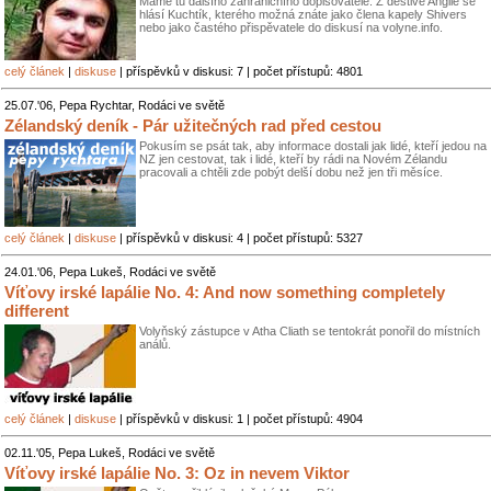
Máme tu dalšího zahraničního dopisovatele. Z deštivé Anglie se
hlásí Kuchtík, kterého možná znáte jako člena kapely Shivers
nebo jako častého přispěvatele do diskusí na volyne.info.
celý článek
|
diskuse
| příspěvků v diskusi: 7 | počet přístupů: 4801
25.07.'06, Pepa Rychtar, Rodáci ve světě
Zélandský deník - Pár užitečných rad před cestou
Pokusím se psát tak, aby informace dostali jak lidé, kteří jedou na
NZ jen cestovat, tak i lidé, kteří by rádi na Novém Zélandu
pracovali a chtěli zde pobýt delší dobu než jen tři měsíce.
celý článek
|
diskuse
| příspěvků v diskusi: 4 | počet přístupů: 5327
24.01.'06, Pepa Lukeš, Rodáci ve světě
Víťovy irské lapálie No. 4: And now something completely
different
Volyňský zástupce v Atha Cliath se tentokrát ponořil do místních
análů.
celý článek
|
diskuse
| příspěvků v diskusi: 1 | počet přístupů: 4904
02.11.'05, Pepa Lukeš, Rodáci ve světě
Víťovy irské lapálie No. 3: Oz in nevem Viktor