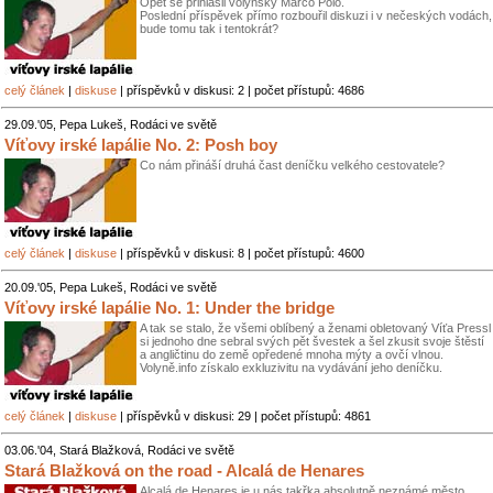
Opět se přihlásil volyňský Marco Pólo.
Poslední příspěvek přímo rozbouřil diskuzi i v nečeských vodách,
bude tomu tak i tentokrát?
celý článek
|
diskuse
| příspěvků v diskusi: 2 | počet přístupů: 4686
29.09.'05, Pepa Lukeš, Rodáci ve světě
Víťovy irské lapálie No. 2: Posh boy
Co nám přináší druhá čast deníčku velkého cestovatele?
celý článek
|
diskuse
| příspěvků v diskusi: 8 | počet přístupů: 4600
20.09.'05, Pepa Lukeš, Rodáci ve světě
Víťovy irské lapálie No. 1: Under the bridge
A tak se stalo, že všemi oblíbený a ženami obletovaný Víťa Pressl
si jednoho dne sebral svých pět švestek a šel zkusit svoje štěstí
a angličtinu do země opředené mnoha mýty a ovčí vlnou.
Volyně.info získalo exkluzivitu na vydávání jeho deníčku.
celý článek
|
diskuse
| příspěvků v diskusi: 29 | počet přístupů: 4861
03.06.'04, Stará Blažková, Rodáci ve světě
Stará Blažková on the road - Alcalá de Henares
Alcalá de Henares je u nás takřka absolutně neznámé město.