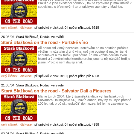
Pakliže o jeho existenci někdo ví, tak to zpravidla je maximálně v
souvislosti s březnovými teroristickými atentáty v Madridu.
celý článek
|
diskuse
| příspěvků v diskusi: 0 | počet přístupů: 6618
26.05.'04, Stará Blažková, Rodáci ve světě
Stará Blažková on the road - Portské víno
Ač absolutní vinný neznalec, setkávám se na cestách pořád s
větším množstvím druhů vína, což mě postupně nutí je různě
ochutnávat a tak trošku poznávat. Že má každá odrůda svou
historii a že tvůrci toho kterého druhu jsou na něj náležitě hrdí je
jasné. Proto o něm dávají znát.
celý článek
|
diskuse
| příspěvků v diskusi: 0 | počet přístupů: 4558
21.05.'04, Stará Blažková, Rodáci ve světě
Stará Blažková on the road - Salvator Dalí a Figueres
Máme tu rok 2004, který španělská vláda vyhlásila jako rok
Salvadora Dalího(dále SD), navíc duben, kdy by mu bylo přesně
100 let, tak proč si „neskočit“ do muzea, jež je mu zasvěceno.
celý článek
|
diskuse
| příspěvků v diskusi: 0 | počet přístupů: 4938
02.05.'04, Stará Blažková, Rodáci ve světě