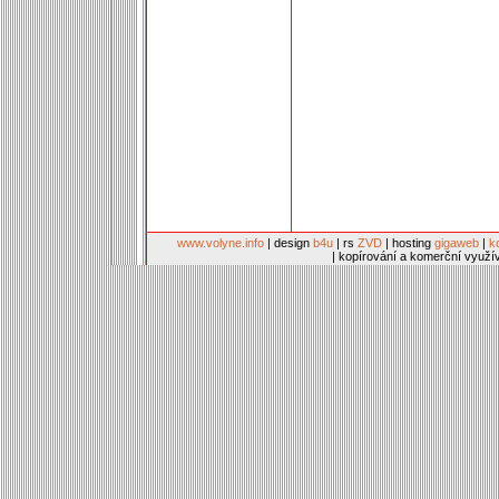
www.volyne.info
| design
b4u
| rs
ZVD
| hosting
gigaweb
|
k
| kopírování a komerční využí