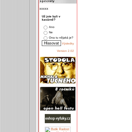
xxxxx
Už jste byli v
kavárně?
Ano
Ne
Ona tu nějaká je?
Výsledky
Version 2.02