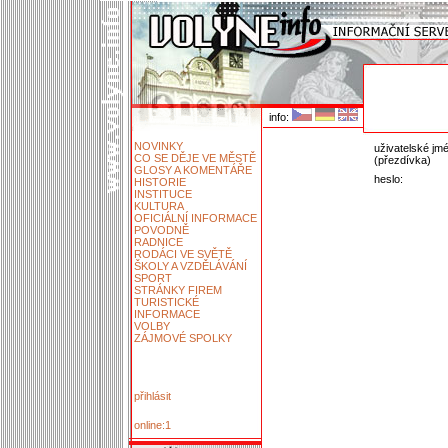
info:
NOVINKY
uživatelské jm
CO SE DĚJE VE MĚSTĚ
(přezdívka)
GLOSY A KOMENTÁŘE
heslo:
HISTORIE
INSTITUCE
KULTURA
OFICIÁLNÍ INFORMACE
POVODNĚ
RADNICE
RODÁCI VE SVĚTĚ
ŠKOLY A VZDĚLÁVÁNÍ
SPORT
STRÁNKY FIREM
TURISTICKÉ
INFORMACE
VOLBY
ZÁJMOVÉ SPOLKY
přihlásit
online:1