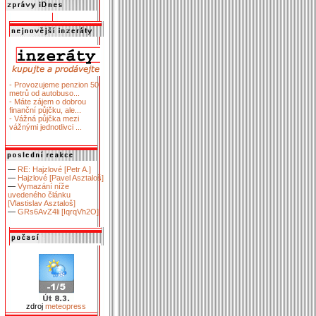
- Provozujeme penzion 50
metrů od autobuso...
- Máte zájem o dobrou
finanční půjčku, ale...
- Vážná půjčka mezi
vážnými jednotlivci ...
—
RE: Hajzlové [Petr A.]
—
Hajzlové [Pavel Asztaloš]
—
Vymazání níže
uvedeného článku
[Vlastislav Asztaloš]
—
GRs6AvZ4li [IqrqVh2O]
zdroj
meteopress