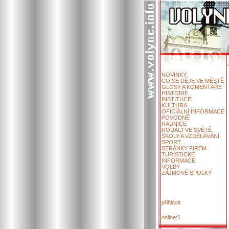
NOVINKY
CO SE DĚJE VE MĚSTĚ
GLOSY A KOMENTÁŘE
HISTORIE
INSTITUCE
KULTURA
OFICIÁLNÍ INFORMACE
POVODNĚ
RADNICE
RODÁCI VE SVĚTĚ
ŠKOLY A VZDĚLÁVÁNÍ
SPORT
STRÁNKY FIREM
TURISTICKÉ
INFORMACE
VOLBY
ZÁJMOVÉ SPOLKY
přihlásit
online:1