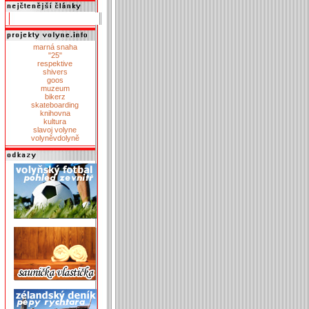
marná snaha
"25"
respektive
shivers
goos
muzeum
bikerz
skateboarding
knihovna
kultura
slavoj volyne
volyněvdolyně