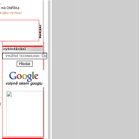
,
 má Oldřiška
it jako výchozí
|