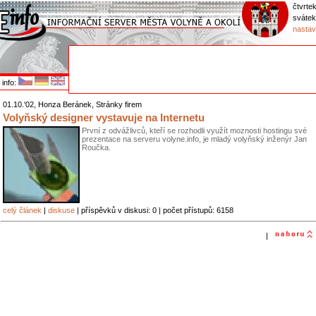
čtvrtek
svátek
nastav
info:
01.10.'02, Honza Beránek, Stránky firem
Volyňský designer vystavuje na Internetu
První z odvážlivců, kteří se rozhodli využít moznosti hostingu své
prezentace na serveru volyne.info, je mladý volyňský inženýr Jan
Roučka.
celý článek
|
diskuse
| příspěvků v diskusi: 0 | počet přístupů: 6158
|