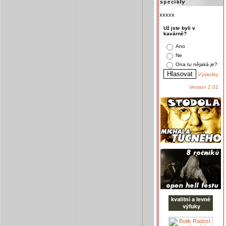
xxxxx
Už jste byli v
kavárně?
Ano
Ne
Ona tu nějaká je?
Výsledky
Version 2.02