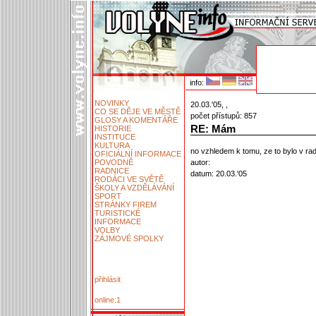
info:
NOVINKY
20.03.'05, ,
CO SE DĚJE VE MĚSTĚ
počet přístupů: 857
GLOSY A KOMENTÁŘE
RE: Mám
HISTORIE
INSTITUCE
KULTURA
no vzhledem k tomu, ze to bylo v radi
OFICIÁLNÍ INFORMACE
POVODNĚ
autor:
RADNICE
datum: 20.03.'05
RODÁCI VE SVĚTĚ
ŠKOLY A VZDĚLÁVÁNÍ
SPORT
STRÁNKY FIREM
TURISTICKÉ
INFORMACE
VOLBY
ZÁJMOVÉ SPOLKY
přihlásit
online:1