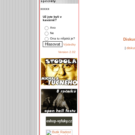
xxxxx
Už jste byli v
kavárně?
Ano
Ne
Ona tu nějaká je?
Disku
Výsledky
|
disku
Version 2.02