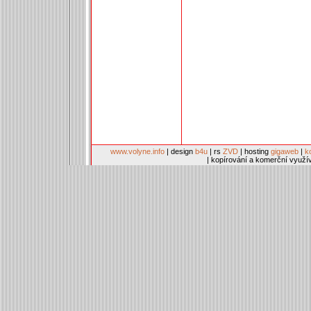
www.volyne.info
| design
b4u
| rs
ZVD
| hosting
gigaweb
|
k
| kopírování a komerční využí