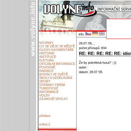
info:
NOVINKY
28.07.'05, ,
CO SE DĚJE VE MĚSTĚ
počet přístupů: 834
GLOSY A KOMENTÁŘE
RE: RE: RE: RE: RE: idio
HISTORIE
INSTITUCE
KULTURA
Že by potrefená husa? ;-))
OFICIÁLNÍ INFORMACE
POVODNĚ
autor:
RADNICE
datum: 28.07.'05
RODÁCI VE SVĚTĚ
ŠKOLY A VZDĚLÁVÁNÍ
SPORT
STRÁNKY FIREM
TURISTICKÉ
INFORMACE
VOLBY
ZÁJMOVÉ SPOLKY
přihlásit
online:1