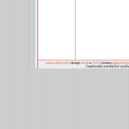
www.volyne.info
| design
b4u
| rs
ZVD
| hosting
gigaweb
|
k
| kopírování a komerční využí