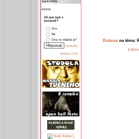
xxxxx
Už jste byli v
kavárně?
Ano
Ne
Ona tu nějaká je?
Diskuse
na téma: R
Výsledky
|
disku
Version 2.02