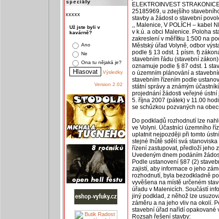
ELEKTROINVEST STRAKONICE s.r.
25185969, u zdejšího stavebního
xxxxx
stavby a žádost o stavební povol
,, Malenice, V POLÍCH – kabel 
Už jste byli v
v k.ú. a obci Malenice. Poloha s
kavárně?
zakreslení v měřítku 1:500 na po
Ano
Městský úřad Volyně, odbor výst
podle § 13 odst. 1 písm. f) záko
Ne
stavebním řádu (stavební zákon)
Ona tu nějaká je?
oznamuje podle § 87 odst. 1 sta
Výsledky
o územním plánování a stavební
stavebním řízením podle ustano
Version 2.02
státní správy a známým účastník
projednání žádosti veřejné ústn
5. října 2007 (pátek) v 11.00 hod
se schůzkou pozvaných na obecn
Do podkladů rozhodnutí lze nah
ve Volyni. Účastníci územního ří
uplatnit nejpozději při tomto úst
stejné lhůtě sdělí svá stanovisk
řízení zastupovat, předloží jeho
Uvedeným dnem podáním žádosti
Podle ustanovení §87 (2) staveb
zajistí, aby informace o jeho zá
rozhodnutí, byla bezodkladně pot
vyvěšena na místě určeném stav
úřadu v Malenicích. Součástí inf
jiný podklad, z něhož lze usuzov
záměru a na jeho vliv na okolí. 
stavební úřad nařídí opakované v
Rozsah řešení stavby: