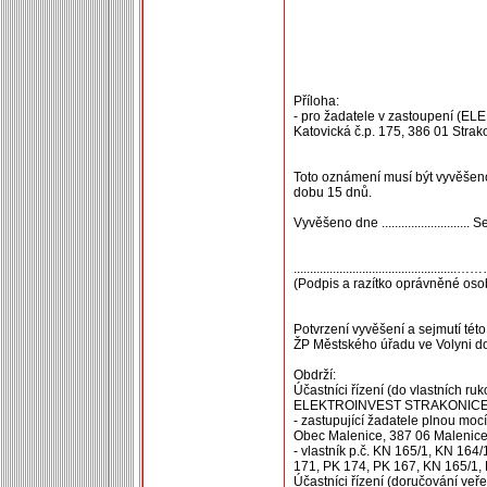
Příloha:
- pro žadatele v zastoupení (E
Katovická č.p. 175, 386 01 Strak
Toto oznámení musí být vyvěše
dobu 15 dnů.
Vyvěšeno dne ........................... Sejm
.................................................
(Podpis a razítko oprávněné oso
Potvrzení vyvěšení a sejmutí té
ŽP Městského úřadu ve Volyni do
Obdrží:
Účastníci řízení (do vlastních ruk
ELEKTROINVEST STRAKONICE s.r.
- zastupující žadatele plnou mocí
Obec Malenice, 387 06 Malenice 
- vlastník p.č. KN 165/1, KN 164
171, PK 174, PK 167, KN 165/1,
Účastníci řízení (doručování veř