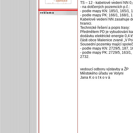
TS – 12 - kabelové vedení NN 0
- na dotčených pozemcích p.č.:
- podle mapy KN: 185/1, 165/1, 1
- podle mapy PK: 166/1, 168/1, 1
Kabelové vedení NN zasahuje d
hranici.
Technické řešení a popis trasy:
Předmětem PD je vybudování kabe
dodávku elektrické energie 0,4 
části obce Malenice zvané „V Pol
Sousední pozemky mající společ
- podle mapy KN: 2729/5, 187, 1
- podle mapy PK: 2729/5, 163/1, 
2732.
vedoucí odboru výstavby a ŽP
Městského úřadu ve Volyni
Jana K o s t k o v á