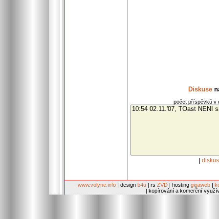
Diskuse
na
počet příspěvků v d
|
disku
www.volyne.info
| design
b4u
| rs
ZVD
| hosting
gigaweb
|
k
| kopírování a komerční využí