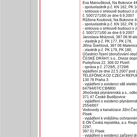
Eva Maroušková, Na Bukovce 44
- spoluvlastník p.č. KN 162, PK 
- smlouva o smlouvě budoucí o 
č. 5007271/00 ze dne 6.9.2007
Růžena Koubová, Na Bukovce 44
- spoluvlastník p.č. KN 162, PK 
- smlouva o smlouvě budoucí o 
č. 5007271/00 ze dne 6.9.2007
Jaroslava Mrázová, 387 06 M al
- vlastník p.č. PK 177, PK 178,
Jiřina Švehlová, 387 06 Malenic
- vlastník p.č. PK 179, PK 180,
Účastníci řízení (doručování oby
ČESKÉ DRÁHY, s.o., Divize dopr
Purkyňova 22, 306 02 Plzeň:
- správa p.č. 2729/5, 2729/6
vyjádření ze dne 22.5.2007 pod
TELEFÓNICA O2 CZECH REPUBLIC
130 76 Praha 3:
- vyjádření o existenci sítě elek
64794/07/CCB/M00
Jihočeská plynárenská a.s., odbo
371 47 České Budějovice:
- vyjádření o existenci plynáren
2554/007
Vodovody a kanalizace Jižní Čec
Písek:
- vyjádření k vnějšímu ochrann
E.ON Česká republika, a.s. Regi
2297,
397 01 Písek:
- vyjádření o existenci zařízení 