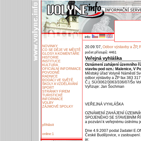
info:
NOVINKY
20.09.'07,
Odbor výstavby a ŽP
,
CO SE DĚJE VE MĚSTĚ
počet přístupů: 4461
GLOSY A KOMENTÁŘE
HISTORIE
Veřejná vyhláška
INSTITUCE
Oznámení zahájení územního ří
KULTURA
OFICIÁLNÍ INFORMACE
stavbu pod ozn.: Malenice, V Po
POVODNĚ
Městský úřad Volyně Náměstí Sv
RADNICE
odbor výstavby a ŽP fax 383 317
RODÁCI VE SVĚTĚ
Č.j. SÚ/3062/3063/336/07/Šo Vo
ŠKOLY A VZDĚLÁVÁNÍ
Vyřizuje: Jan Šochman
SPORT
STRÁNKY FIREM
TURISTICKÉ
INFORMACE
VOLBY
VEŘEJNÁ VYHLÁŠKA
ZÁJMOVÉ SPOLKY
OZNÁMENÍ ZAHÁJENÍ ÚZEMNÍH
SPOJENÉHO SE STAVEBNÍM Ř
a pozvání k veřejnému ústnímu 
přihlásit
Dne 4.9.2007 podal žadatel E.ON
online:1
České Budějovice, v zastoupení 
je: