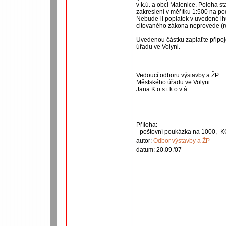
v k.ú. a obci Malenice. Poloha s
zakreslení v měřítku 1:500 na po
Nebude-li poplatek v uvedené lh
citovaného zákona neprovede (r
Uvedenou částku zaplaťte připo
úřadu ve Volyni.
Vedoucí odboru výstavby a ŽP
Městského úřadu ve Volyni
Jana K o s t k o v á
Příloha:
- poštovní poukázka na 1000,- 
autor:
Odbor výstavby a ŽP
datum: 20.09.'07