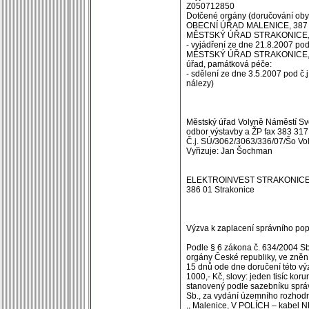
Z050712850
Dotčené orgány (doručování oby
OBECNÍ ÚŘAD MALENICE, 387 06
MĚSTSKÝ ÚŘAD STRAKONICE, Vel
- vyjádření ze dne 21.8.2007 pod
MĚSTSKÝ ÚŘAD STRAKONICE, Vel
úřad, památková péče:
- sdělení ze dne 3.5.2007 pod č
nálezy)
Městský úřad Volyně Náměstí Sv
odbor výstavby a ŽP fax 383 317
Č.j. SÚ/3062/3063/336/07/Šo Vo
Vyřizuje: Jan Šochman
ELEKTROINVEST STRAKONICE s.
386 01 Strakonice
Výzva k zaplacení správního pop
Podle § 6 zákona č. 634/2004 Sb
orgány České republiky, ve zněn
15 dnů ode dne doručení této výz
1000,- Kč, slovy: jeden tisíc koru
stanovený podle sazebníku sprá
Sb., za vydání územního rozhodn
,, Malenice, V POLÍCH – kabel 