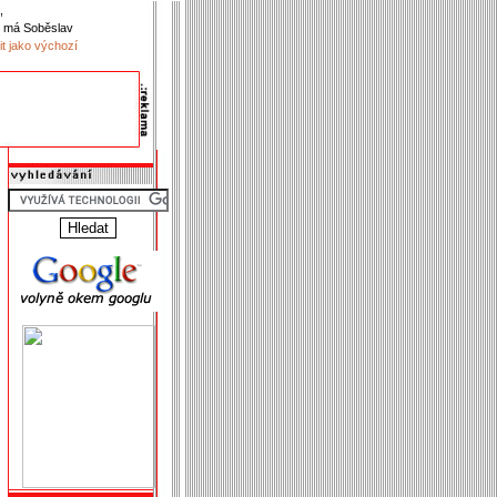
,
 má Soběslav
it jako výchozí