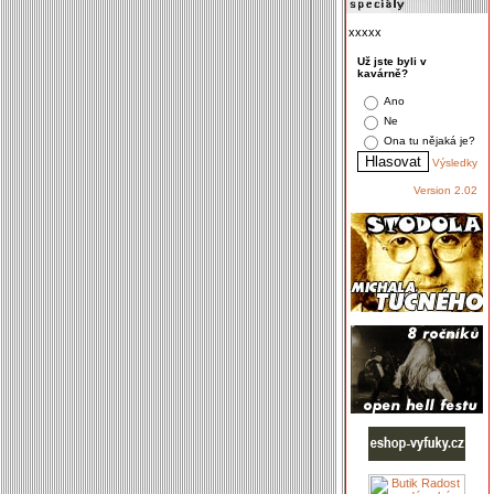
xxxxx
Už jste byli v
kavárně?
Ano
Ne
Ona tu nějaká je?
Výsledky
Version 2.02