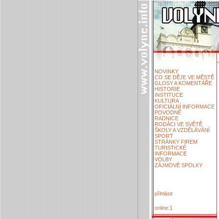
NOVINKY
CO SE DĚJE VE MĚSTĚ
GLOSY A KOMENTÁŘE
HISTORIE
INSTITUCE
KULTURA
OFICIÁLNÍ INFORMACE
POVODNĚ
RADNICE
RODÁCI VE SVĚTĚ
ŠKOLY A VZDĚLÁVÁNÍ
SPORT
STRÁNKY FIREM
TURISTICKÉ
INFORMACE
VOLBY
ZÁJMOVÉ SPOLKY
přihlásit
online:1