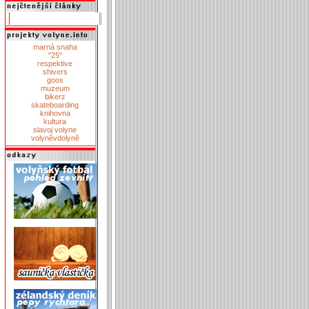
marná snaha
"25"
respektive
shivers
goos
muzeum
bikerz
skateboarding
knihovna
kultura
slavoj volyne
volyněvdolyně