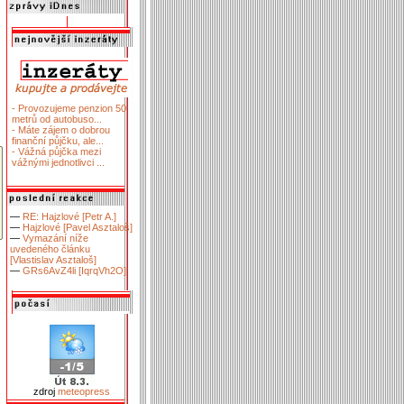
- Provozujeme penzion 50
metrů od autobuso...
- Máte zájem o dobrou
finanční půjčku, ale...
- Vážná půjčka mezi
vážnými jednotlivci ...
—
RE: Hajzlové [Petr A.]
—
Hajzlové [Pavel Asztaloš]
—
Vymazání níže
uvedeného článku
[Vlastislav Asztaloš]
—
GRs6AvZ4li [IqrqVh2O]
zdroj
meteopress