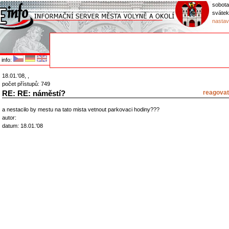
sobota
svátek
nastav
info:
18.01.'08, ,
počet přístupů: 749
RE: RE: náměstí?
reagovat
a nestacilo by mestu na tato mista vetnout parkovaci hodiny???
autor:
datum: 18.01.'08