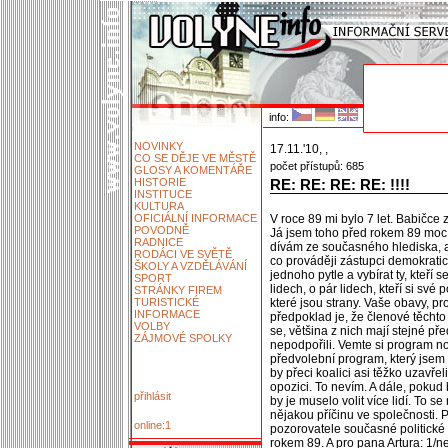
info:
NOVINKY
17.11.'10, ,
CO SE DĚJE VE MĚSTĚ
počet přístupů: 685
GLOSY A KOMENTÁŘE
HISTORIE
RE: RE: RE: RE: !!!!
INSTITUCE
KULTURA
OFICIÁLNÍ INFORMACE
V roce 89 mi bylo 7 let. Babičce z
POVODNĚ
Já jsem toho před rokem 89 moc 
RADNICE
dívám ze současného hlediska, a 
RODÁCI VE SVĚTĚ
co prováději zástupci demokratick
ŠKOLY A VZDĚLÁVÁNÍ
jednoho pytle a vybírat ty, kteří 
SPORT
lidech, o pár lidech, kteří si své
STRÁNKY FIREM
TURISTICKÉ
které jsou strany. Vaše obavy, 
INFORMACE
předpoklad je, že členové těchto 
VOLBY
se, většina z nich mají stejné př
ZÁJMOVÉ SPOLKY
nepodpořili. Vemte si program nov
předvolební program, který jsem 
by přeci koalici asi těžko uzavřel
opozici. To nevím. A dále, pokud
přihlásit
by je muselo volit více lidí. To s
nějakou příčinu ve společnosti. 
online:1
pozorovatele současné politické 
rokem 89. A pro pana Artura: 1/n