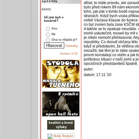
dělat, to máte pravdu, ale opravd
bylo před rokem 89 nám ekonomiku
xxxxx
toho, jak jste v tomto bodě napsa
stranách. Když bych vzala příkla
Už jste byli v
volbě Václava Klause do funkce pr
kavárně?
co byl zvolen byla zase KSČM st
Ano
A takhle se to opakuje neustále. 
mohli uskutečnit, museli by mít
Ne
je nikdo nemohl přehlasovat. Aby 
Ona tu nějaká je?
republiky. Co donutí občany této 
Výsledky
když si představím, že většina ob
nezažili, tak těm je to stále op
Version 2.02
jenom konstatuji co vidím a jak 
politickou situaci v naší zemi a 
opozičních představitelů špatně.
autor:
datum: 17.11.'10