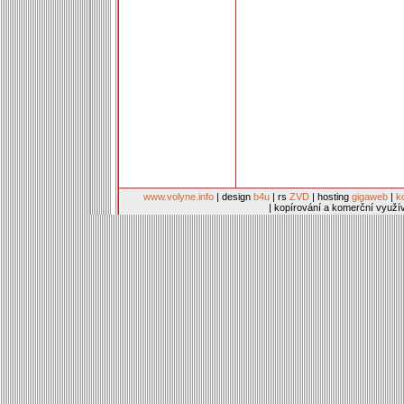
www.volyne.info
| design
b4u
| rs
ZVD
| hosting
gigaweb
|
k
| kopírování a komerční využí