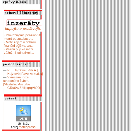
- Provozujeme penzion 50
metrů od autobuso...
- Máte zájem o dobrou
finanční půjčku, ale...
- Vážná půjčka mezi
vážnými jednotlivci ...
—
RE: Hajzlové [Petr A.]
—
Hajzlové [Pavel Asztaloš]
—
Vymazání níže
uvedeného článku
[Vlastislav Asztaloš]
—
GRs6AvZ4li [IqrqVh2O]
zdroj
meteopress