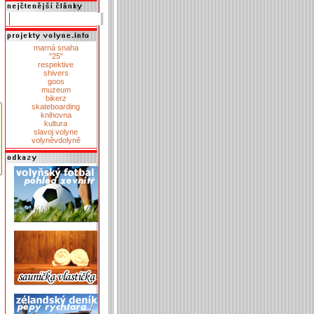
marná snaha
"25"
respektive
shivers
goos
muzeum
bikerz
skateboarding
knihovna
kultura
slavoj volyne
volyněvdolyně