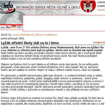
sobota
svátek
nastav
info:
20.02.'11,
Lenka Hlinšťáková
,
Školy a vzdělávání
počet přístupů: 3551
Lyžák střední školy stál za to i letos
reagovat
Lyžák - ano či ne ?! Toť otázka (řečeno slovy Shakespeara). Byli jsme na lyžáku! No
a co, řeknete si, všichni jsme byli na lyžáku. Jenže ono to dneska tak úplně neplatí.
Naši rodiče asi byli v prváku na lyžáku všichni, nebo skoro všichni, ale v současné době
zdaleka ne všechny střední školy na lyžařské kurzy jezdí. Na naší škole je pořádání
lyžáků tradicí a my už teď závidíme příštím prvákům.
Vlakem na Kubovu Huť to není daleko a už během cesty bylo jasné, že se sešla parta
jaksepatří, však také pan učitel chvílemi předstíral, že k nám nepatří. Ale ne, byli jsme
hodní, jak jen nejlépe to umíme. Nejen ve vlaku, i během celého kurzu, však se zeptejte.
Po ubytování a obědě (mimochodem jídlo bylo úžasné – k snídani švédské stoly, k obědu
například svíčková, palačinky, guláš, špagety, teplé večeře i s polévkou…hmm) jsme
vyrazili poprvé na svah. I když jsme nepředváděli zrovna reprezentační výkony a mnozí z
nás stáli na lyžích či snowboardu párkrát v životě nebo vůbec, myslíme si, že na konci
výcviku jsme jezdili obstojně. Vážně. Byli jsme prostě spokojení, protože spokojení byli naši
učitelé. Určitě zážitky z lyžování a snowboardu mnohé z nás přilákají na hory i příštích
letech.
Ovšem nejen lyžováním je student na horách živ. Když nám učitelé oznámili, že třetí den je
krizový a že se půlden budeme věnovat jiným aktivitám než lyžařským, těšili jsme se na
odpočinek v posteli. Ale chyba lávky. Budíček ve čtvrt na šest, suchý rohlík do ruky a v půl