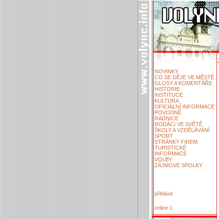
NOVINKY
CO SE DĚJE VE MĚSTĚ
GLOSY A KOMENTÁŘE
HISTORIE
INSTITUCE
KULTURA
OFICIÁLNÍ INFORMACE
POVODNĚ
RADNICE
RODÁCI VE SVĚTĚ
ŠKOLY A VZDĚLÁVÁNÍ
SPORT
STRÁNKY FIREM
TURISTICKÉ
INFORMACE
VOLBY
ZÁJMOVÉ SPOLKY
přihlásit
online:1