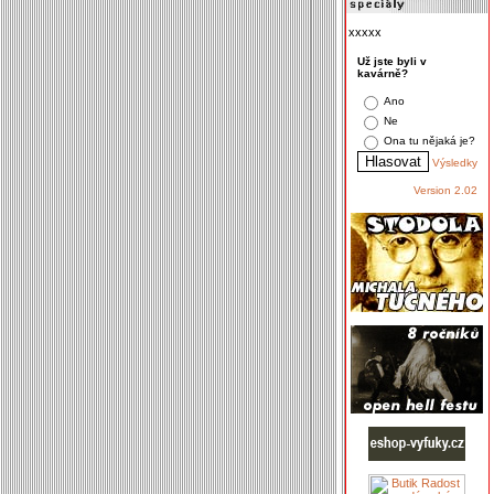
xxxxx
Už jste byli v
kavárně?
Ano
Ne
Ona tu nějaká je?
Výsledky
Version 2.02