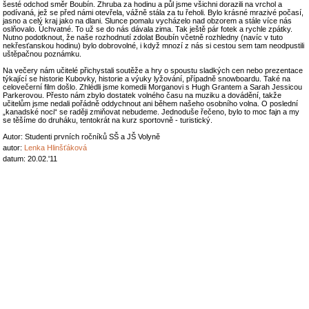
šesté odchod směr Boubín. Zhruba za hodinu a půl jsme všichni dorazili na vrchol a
podívaná, jež se před námi otevřela, vážně stála za tu řeholi. Bylo krásné mrazivé počasí,
jasno a celý kraj jako na dlani. Slunce pomalu vycházelo nad obzorem a stále více nás
oslňovalo. Úchvatné. To už se do nás dávala zima. Tak ještě pár fotek a rychle zpátky.
Nutno podotknout, že naše rozhodnutí zdolat Boubín včetně rozhledny (navíc v tuto
nekřesťanskou hodinu) bylo dobrovolné, i když mnozí z nás si cestou sem tam neodpustili
uštěpačnou poznámku.
Na večery nám učitelé přichystali soutěže a hry o spoustu sladkých cen nebo prezentace
týkající se historie Kubovky, historie a výuky lyžování, případně snowboardu. Také na
celovečerní film došlo. Zhlédli jsme komedii Morganovi s Hugh Grantem a Sarah Jessicou
Parkerovou. Přesto nám zbylo dostatek volného času na muziku a dovádění, takže
učitelům jsme nedali pořádně oddychnout ani během našeho osobního volna. O poslední
„kanadské noci“ se raději zmiňovat nebudeme. Jednoduše řečeno, bylo to moc fajn a my
se těšíme do druháku, tentokrát na kurz sportovně - turistický.
Autor: Studenti prvních ročníků SŠ a JŠ Volyně
autor:
Lenka Hlinšťáková
datum: 20.02.'11