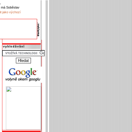
,
 má Soběslav
it jako výchozí