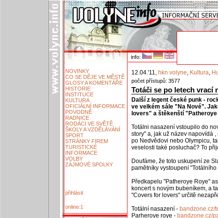
info:
NOVINKY
12.04.'11,
hkn volyne
,
Kultura
,
Hu
CO SE DĚJE VE MĚSTĚ
počet přístupů: 3577
GLOSY A KOMENTÁŘE
HISTORIE
Totáči se po letech vrací
INSTITUCE
Další z legent české punk - roc
KULTURA
OFICIÁLNÍ INFORMACE
ve velkém sále "Na Nové". Jako
POVODNĚ
lovers" a štěkenští "Patheroye
RADNICE
RODÁCI VE SVĚTĚ
Totálni nasazení vstoupilo do 
ŠKOLY A VZDĚLÁVÁNÍ
story" a, jak už název napovídá
SPORT
po Nedvědovi nebo Olympicu, tak
STRÁNKY FIREM
TURISTICKÉ
veselosti také posluchač? To přij
INFORMACE
VOLBY
Doufáme, že toto uskupení ze Sla
ZÁJMOVÉ SPOLKY
pamětníky vystoupení "Totálního 
Předkapelu "Patheroye Roye" asi 
koncert s novým bubeníkem, a ta
přihlásit
"Covers for lovers" určitě nezapř
online:1
Totální nasazení -
bandzone.cz/t
Parheroye roye -
bandzone.cz/p