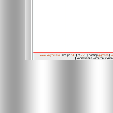
www.volyne.info
| design
b4u
| rs
ZVD
| hosting
gigaweb
|
k
| kopírování a komerční využí