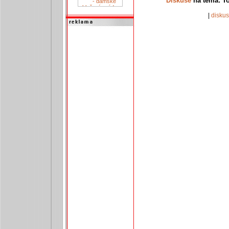
Diskuse
na téma: To
|
disku