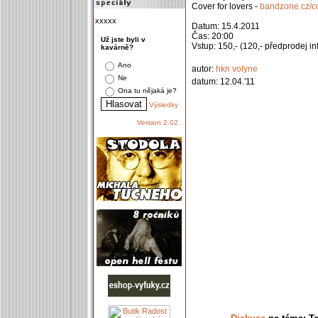
Cover for lovers -
bandzone.cz/co
xxxxx
Datum: 15.4.2011
Čas: 20:00
Už jste byli v
Vstup: 150,- (120,- předprodej i
kavárně?
Ano
autor:
hkn volyne
Ne
datum: 12.04.'11
Ona tu nějaká je?
Výsledky
Version 2.02