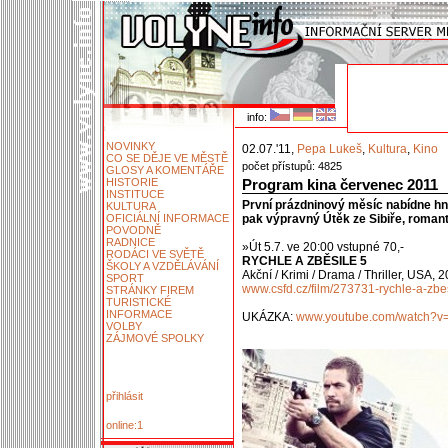
info:
NOVINKY
02.07.'11,
Pepa Lukeš
,
Kultura
,
Kino
CO SE DĚJE VE MĚSTĚ
počet přístupů: 4825
GLOSY A KOMENTÁŘE
HISTORIE
Program kina červenec 2011
INSTITUCE
První prázdninový měsíc nabídne hne
KULTURA
OFICIÁLNÍ INFORMACE
pak výpravný Útěk ze Sibiře, roman
POVODNĚ
RADNICE
»Út 5.7. ve 20:00 vstupné 70,-
RODÁCI VE SVĚTĚ
RYCHLE A ZBĚSILE 5
ŠKOLY A VZDĚLÁVÁNÍ
Akční / Krimi / Drama / Thriller, USA, 
SPORT
www.csfd.cz/film/273731-rychle-a-zbes
STRÁNKY FIREM
TURISTICKÉ
INFORMACE
UKÁZKA:
www.youtube.com/watch?v
VOLBY
ZÁJMOVÉ SPOLKY
přihlásit
online:1