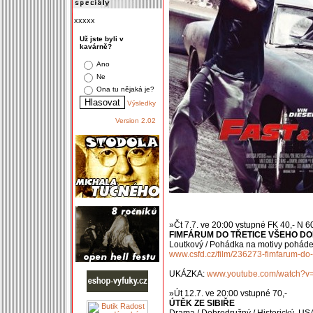
xxxxx
Už jste byli v
kavárně?
Ano
Ne
Ona tu nějaká je?
Výsledky
Version 2.02
»Čt 7.7. ve 20:00 vstupné FK 40,- N 60
FIMFÁRUM DO TŘETICE VŠEHO D
Loutkový / Pohádka na motivy poháde
www.csfd.cz/film/236273-fimfarum-do-
UKÁZKA:
www.youtube.com/watch?
»Út 12.7. ve 20:00 vstupné 70,-
ÚTĚK ZE SIBIŘE