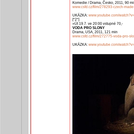
Komedie / Drama, Česko, 2011, 90 m
www.csfd.cz/film/278293-czech-made
UKÁZKA:
www.youtube.com/watch?v
[*2*]
»Út 19.7. ve 20:00 vstupné 70,-
VODA PRO SLONY
Drama, USA, 2011, 121 min
www.csfd.cz/film/272775-voda-pro-slo
UKÁZKA:
www.youtube.com/watch?v