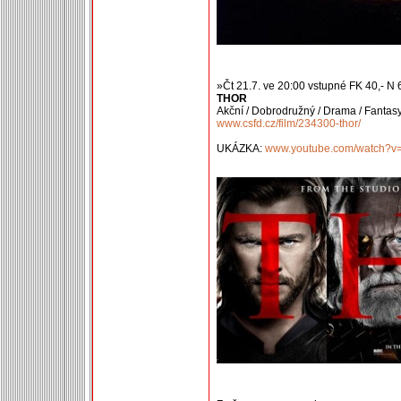
»Čt 21.7. ve 20:00 vstupné FK 40,- N 
THOR
Akční / Dobrodružný / Drama / Fantas
www.csfd.cz/film/234300-thor/
UKÁZKA:
www.youtube.com/watch?