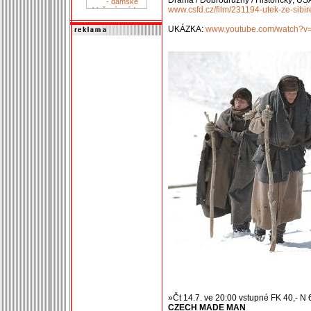
Drama / Dobrodružný / Historický, US
www.csfd.cz/film/231194-utek-ze-sibir
UKÁZKA:
www.youtube.com/watch?v=
»Čt 14.7. ve 20:00 vstupné FK 40,- N 
CZECH MADE MAN