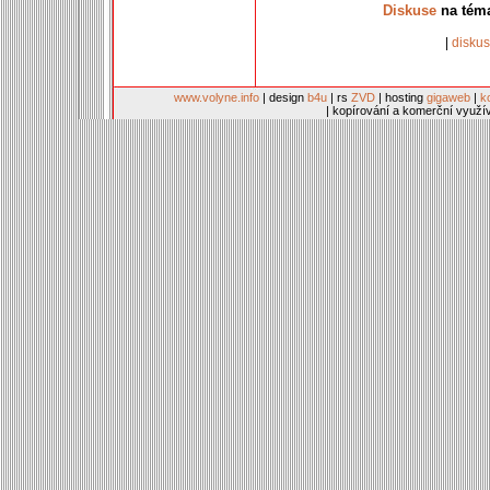
Diskuse
na téma
|
disku
www.volyne.info
| design
b4u
| rs
ZVD
| hosting
gigaweb
|
k
| kopírování a komerční využí