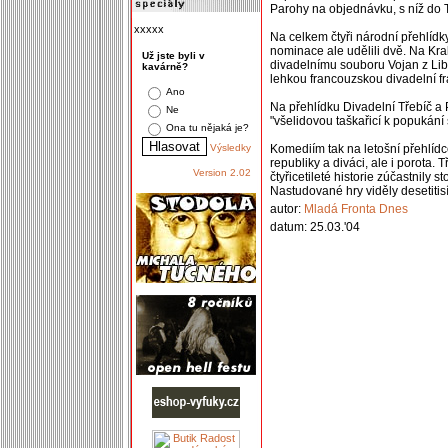
Parohy na objednávku, s níž do T
xxxxx
Na celkem čtyři národní přehlídk
nominace ale udělili dvě. Na K
Už jste byli v
divadelnímu souboru Vojan z Libic
kavárně?
lehkou francouzskou divadelní f
Ano
Na přehlídku Divadelní Třebíč a
Ne
"všelidovou taškařicí k popukán
Ona tu nějaká je?
Výsledky
Komediím tak na letošní přehlídc
republiky a diváci, ale i porota.
Version 2.02
čtyřicetileté historie zúčastnily
Nastudované hry viděly desetitis
autor:
Mladá Fronta Dnes
datum: 25.03.'04