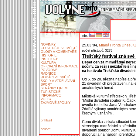
info:
NOVINKY
25.03.'04,
Mladá Fronta Dnes
,
Ku
CO SE DĚJE VE MĚSTĚ
počet přístupů: 3275
GLOSY A KOMENTÁŘE
HISTORIE
Třešťský festival zná své 
INSTITUCE
Deset cen za mimořádné hereck
KULTURA
OFICIÁLNÍ INFORMACE
počiny, za režii i nejzdařilejší
POVODNĚ
na festivalu Třešťské divadelní 
RADNICE
RODÁCI VE SVĚTĚ
Od 6. do 20. března nabízela př
ŠKOLY A VZDĚLÁVÁNÍ
21 divadelních představení, na 
SPORT
amatérských herců.
STRÁNKY FIREM
TURISTICKÉ
INFORMACE
Městské kulturní středisko v Třeš
VOLBY
"Místní divadelní soubor K. Čapk
ZÁJMOVÉ SPOLKY
uvedla ředitelka Jana Vondrákov
Zdařilé výkony amatérských herců
čestnými uznáními.
přihlásit
Cenu diváka získala situační ko
stereotypu manželství a středníh
online:1
divadelní soubor Domu kultury Kro
doporučila na národní přehlídku