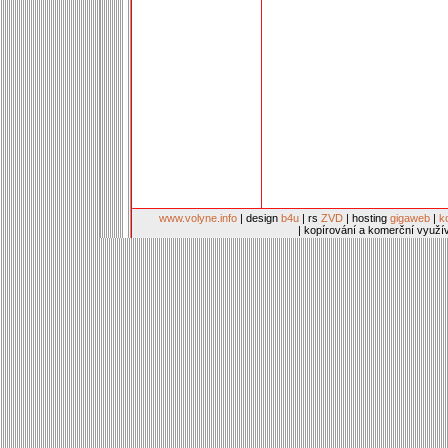
www.volyne.info
| design
b4u
| rs
ZVD
| hosting
gigaweb
|
k
| kopírování a komerční využí