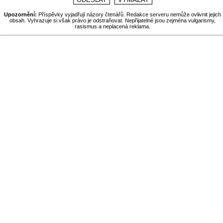
Upozornění:
Příspěvky vyjadřují názory čtenářů. Redakce serveru nemůže ovlivnit jejich
obsah. Vyhrazuje si však právo je odstraňovat. Nepřijatelné jsou zejména vulgarismy,
rasismus a neplacená reklama.