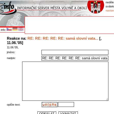
neděle
sváte
nastav
info:
Reakce na:
RE: RE: RE: RE: RE: samá slovní vata...
[,
11.06.'05]
11.06.'05,
jméno:
nadpis:
opište text: