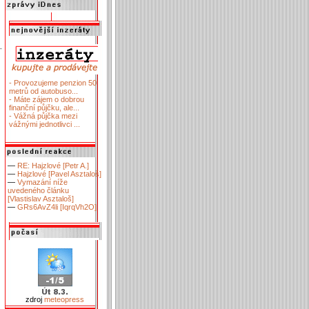
- Provozujeme penzion 50
metrů od autobuso...
- Máte zájem o dobrou
finanční půjčku, ale...
- Vážná půjčka mezi
vážnými jednotlivci ...
—
RE: Hajzlové [Petr A.]
—
Hajzlové [Pavel Asztaloš]
—
Vymazání níže
uvedeného článku
[Vlastislav Asztaloš]
—
GRs6AvZ4li [IqrqVh2O]
zdroj
meteopress