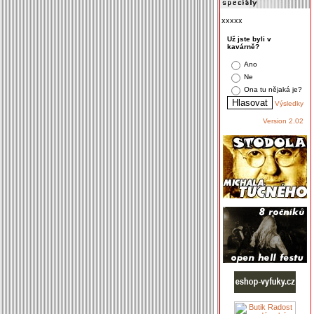
xxxxx
Už jste byli v
kavárně?
Ano
Ne
Ona tu nějaká je?
Výsledky
Version 2.02