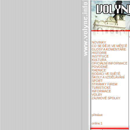
NOVINKY
CO SE DĚJE VE MĚSTĚ
GLOSY A KOMENTÁŘE
HISTORIE
INSTITUCE
KULTURA
OFICIÁLNÍ INFORMACE
POVODNĚ
RADNICE
RODÁCI VE SVĚTĚ
ŠKOLY A VZDĚLÁVÁNÍ
SPORT
STRÁNKY FIREM
TURISTICKÉ
INFORMACE
VOLBY
ZÁJMOVÉ SPOLKY
přihlásit
online:1