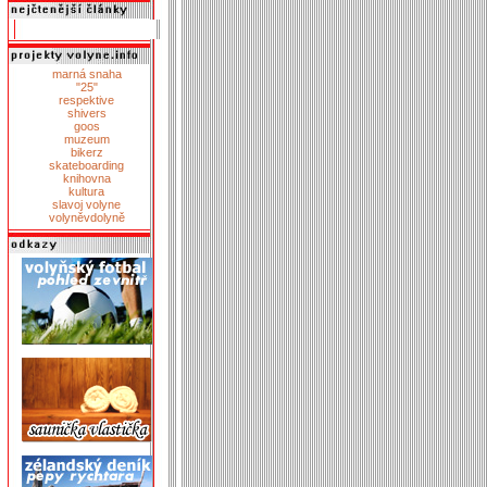
marná snaha
"25"
respektive
shivers
goos
muzeum
bikerz
skateboarding
knihovna
kultura
slavoj volyne
volyněvdolyně