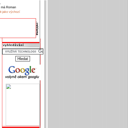
,
k má Roman
it jako výchozí