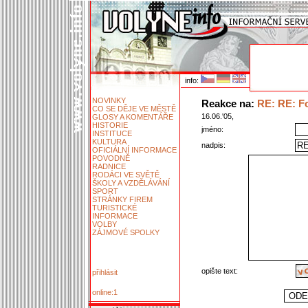
info:
NOVINKY
Reakce na:
RE: RE: Fo
CO SE DĚJE VE MĚSTĚ
16.06.'05,
GLOSY A KOMENTÁŘE
HISTORIE
jméno:
INSTITUCE
KULTURA
nadpis:
OFICIÁLNÍ INFORMACE
POVODNĚ
RADNICE
RODÁCI VE SVĚTĚ
ŠKOLY A VZDĚLÁVÁNÍ
SPORT
STRÁNKY FIREM
TURISTICKÉ
INFORMACE
VOLBY
ZÁJMOVÉ SPOLKY
opište text:
přihlásit
online:1