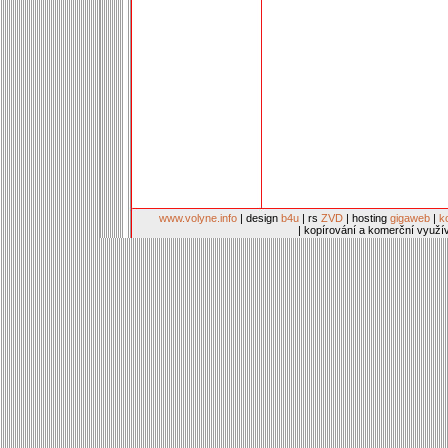
www.volyne.info
| design
b4u
| rs
ZVD
| hosting
gigaweb
|
k
| kopírování a komerční využí