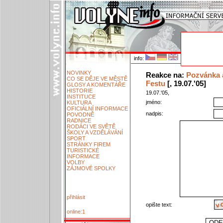
info:
NOVINKY
Reakce na:
Pozvánka 
CO SE DĚJE VE MĚSTĚ
Festu
[, 19.07.'05]
GLOSY A KOMENTÁŘE
HISTORIE
19.07.'05,
INSTITUCE
jméno:
KULTURA
OFICIÁLNÍ INFORMACE
nadpis:
POVODNĚ
RADNICE
RODÁCI VE SVĚTĚ
ŠKOLY A VZDĚLÁVÁNÍ
SPORT
STRÁNKY FIREM
TURISTICKÉ
INFORMACE
VOLBY
ZÁJMOVÉ SPOLKY
přihlásit
opište text:
online:1