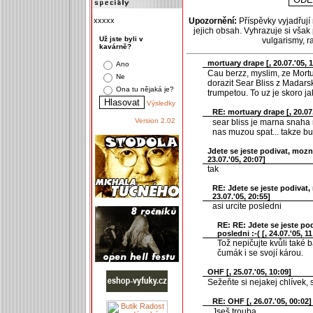
xxxxx
Upozornění:
Příspěvky vyjadřují
jejich obsah. Vyhrazuje si však
Už jste byli v
vulgarismy, 
kavárně?
mortuary drape [
, 20.07.'05, 
Ano
Cau berzz, myslim, ze Mortu
Ne
dorazit Sear Bliss z Madarsk
Ona tu nějaká je?
trumpetou. To uz je skoro 
Výsledky
RE: mortuary drape [
, 20.07
Version 2.02
sear bliss je marna snaha r
nas muzou spat... takze bu
Jdete se jeste podivat, mozna
23.07.'05, 20:07]
tak
RE: Jdete se jeste podivat, 
23.07.'05, 20:55]
asi urcite posledni
RE: RE: Jdete se jeste pod
posledni :-( [
, 24.07.'05, 11
Tož nepičujte kvůli také 
čumák i se svojí károu.
OHF [
, 25.07.'05, 10:09]
Sežeňte si nejakej chlívek, 
RE: OHF [
, 26.07.'05, 00:02]
Jseš trouba