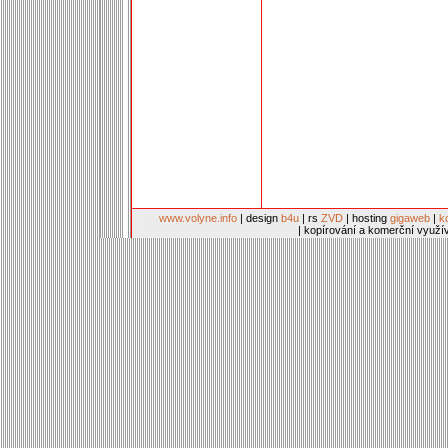
www.volyne.info
| design
b4u
| rs
ZVD
| hosting
gigaweb
|
k
| kopírování a komerční využí