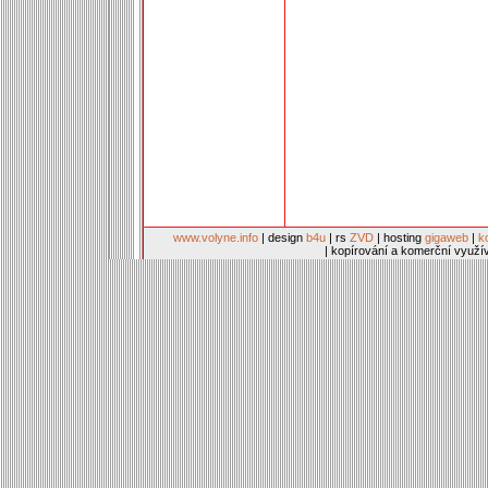
www.volyne.info
| design
b4u
| rs
ZVD
| hosting
gigaweb
|
k
| kopírování a komerční využí