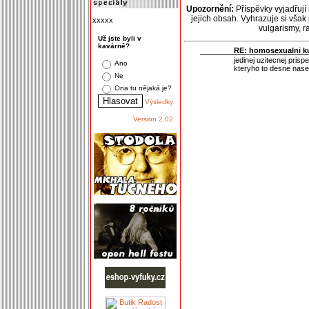
Upozornění:
Příspěvky vyjadřují
jejich obsah. Vyhrazuje si však
xxxxx
vulgarismy, 
Už jste byli v
kavárně?
RE: homosexualni ku
jedinej uzitecnej pris
Ano
kteryho to desne naser
Ne
Ona tu nějaká je?
Výsledky
Version 2.02