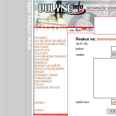
info:
NOVINKY
Reakce na:
homosexual
CO SE DĚJE VE MĚSTĚ
28.07.'05,
GLOSY A KOMENTÁŘE
HISTORIE
jméno:
INSTITUCE
KULTURA
nadpis:
OFICIÁLNÍ INFORMACE
POVODNĚ
RADNICE
RODÁCI VE SVĚTĚ
ŠKOLY A VZDĚLÁVÁNÍ
SPORT
STRÁNKY FIREM
TURISTICKÉ
INFORMACE
VOLBY
ZÁJMOVÉ SPOLKY
opište text:
přihlásit
online:1