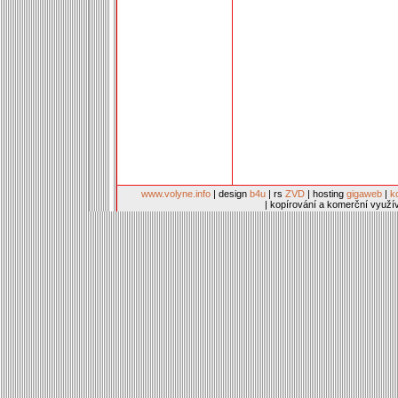
www.volyne.info
| design
b4u
| rs
ZVD
| hosting
gigaweb
|
k
| kopírování a komerční využí