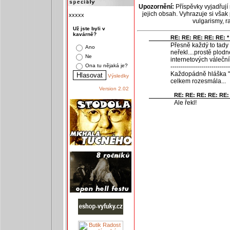
Upozornění:
Příspěvky vyjadřují
jejich obsah. Vyhrazuje si však
xxxxx
vulgarismy, 
Už jste byli v
kavárně?
RE: RE: RE: RE: RE: * 
Přesně každý to tady 
Ano
neřekl....prostě plod
Ne
internetových válečník
Ona tu nějaká je?
-----------------------------
Každopádně hláška "N
Výsledky
celkem rozesmála...
Version 2.02
RE: RE: RE: RE: RE: 
Ale řekl!