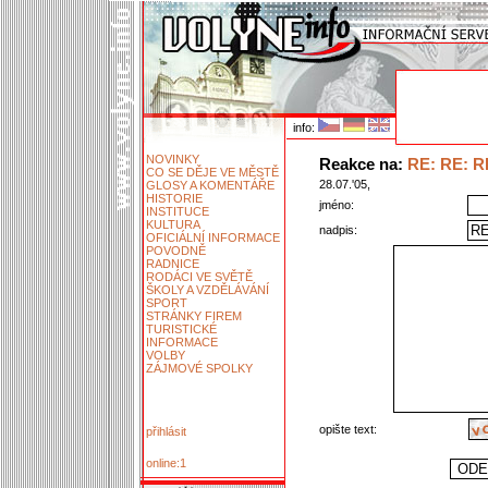
info:
NOVINKY
Reakce na:
RE: RE: RE
CO SE DĚJE VE MĚSTĚ
28.07.'05,
GLOSY A KOMENTÁŘE
HISTORIE
jméno:
INSTITUCE
KULTURA
nadpis:
OFICIÁLNÍ INFORMACE
POVODNĚ
RADNICE
RODÁCI VE SVĚTĚ
ŠKOLY A VZDĚLÁVÁNÍ
SPORT
STRÁNKY FIREM
TURISTICKÉ
INFORMACE
VOLBY
ZÁJMOVÉ SPOLKY
opište text:
přihlásit
online:1