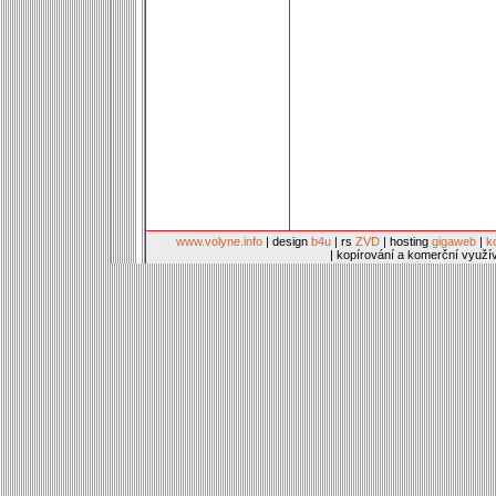
www.volyne.info
| design
b4u
| rs
ZVD
| hosting
gigaweb
|
k
| kopírování a komerční využí