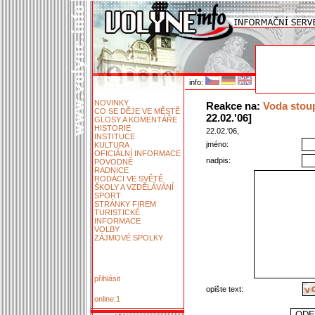
info:
NOVINKY
Reakce na:
Voda stoup
CO SE DĚJE VE MĚSTĚ
22.02.'06]
GLOSY A KOMENTÁŘE
HISTORIE
22.02.'06,
INSTITUCE
jméno:
KULTURA
OFICIÁLNÍ INFORMACE
nadpis:
POVODNĚ
RADNICE
RODÁCI VE SVĚTĚ
ŠKOLY A VZDĚLÁVÁNÍ
SPORT
STRÁNKY FIREM
TURISTICKÉ
INFORMACE
VOLBY
ZÁJMOVÉ SPOLKY
přihlásit
opište text:
online:1