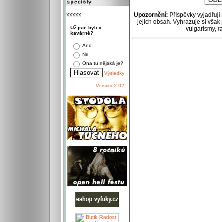
xxxxx
Upozornění:
Příspěvky vyjadřují
jejich obsah. Vyhrazuje si však
Už jste byli v
vulgarismy, 
kavárně?
Ano
Ne
Ona tu nějaká je?
Výsledky
Version 2.02