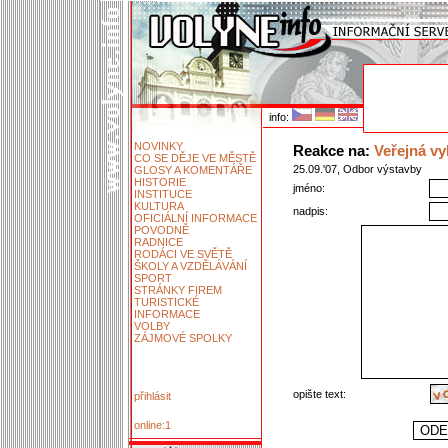
info:
NOVINKY
Reakce na:
Veřejná vy
CO SE DĚJE VE MĚSTĚ
25.09.'07, Odbor výstavby
GLOSY A KOMENTÁŘE
HISTORIE
jméno:
INSTITUCE
KULTURA
nadpis:
OFICIÁLNÍ INFORMACE
POVODNĚ
RADNICE
RODÁCI VE SVĚTĚ
ŠKOLY A VZDĚLÁVÁNÍ
SPORT
STRÁNKY FIREM
TURISTICKÉ
INFORMACE
VOLBY
ZÁJMOVÉ SPOLKY
opište text:
přihlásit
online:1