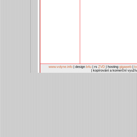
www.volyne.info
| design
b4u
| rs
ZVD
| hosting
gigaweb
|
k
| kopírování a komerční využí