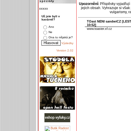
Upozornění:
Příspěvky vyjadřují
jejich obsah. Vyhrazuje si však
xxxxx
vulgarismy, 
Už jste byli v
kavárně?
TOast NENI sandwiCZ [
LES
10:52]
Ano
www.toaster.xf.cz
Ne
Ona tu nějaká je?
Výsledky
Version 2.02