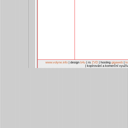
www.volyne.info
| design
b4u
| rs
ZVD
| hosting
gigaweb
|
k
| kopírování a komerční využí