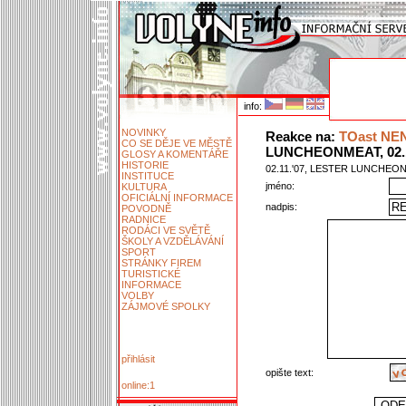
info:
NOVINKY
Reakce na:
TOast NEN
CO SE DĚJE VE MĚSTĚ
LUNCHEONMEAT, 02.1
GLOSY A KOMENTÁŘE
HISTORIE
02.11.'07, LESTER LUNCHEO
INSTITUCE
jméno:
KULTURA
OFICIÁLNÍ INFORMACE
nadpis:
POVODNĚ
RADNICE
RODÁCI VE SVĚTĚ
ŠKOLY A VZDĚLÁVÁNÍ
SPORT
STRÁNKY FIREM
TURISTICKÉ
INFORMACE
VOLBY
ZÁJMOVÉ SPOLKY
přihlásit
opište text:
online:1