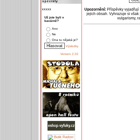
xxxxx
Upozornění:
Příspěvky vyjadřují
jejich obsah. Vyhrazuje si však
Už jste byli v
vulgarismy, 
kavárně?
Ano
Ne
Ona tu nějaká je?
Výsledky
Version 2.02