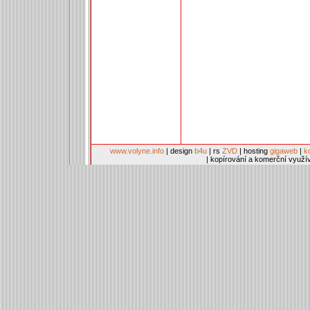
www.volyne.info
| design
b4u
| rs
ZVD
| hosting
gigaweb
|
k
| kopírování a komerční využí