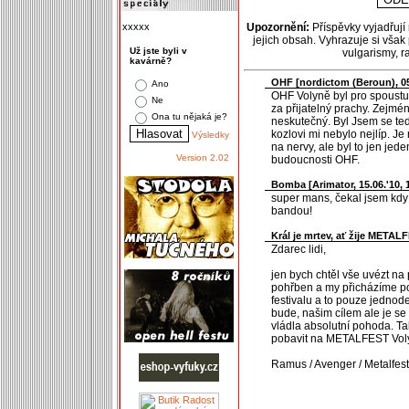
xxxxx
Upozornění:
Příspěvky vyjadřují
jejich obsah. Vyhrazuje si však
Už jste byli v
vulgarismy, 
kavárně?
OHF [
nordictom (Beroun)
, 0
Ano
OHF Volyně byl pro spoustu 
Ne
za přijatelný prachy. Zejmén
Ona tu nějaká je?
neskutečný. Byl Jsem se teď
kozlovi mi nebylo nejlíp. Je
Výsledky
na nervy, ale byl to jen jed
Version 2.02
budoucnosti OHF.
Bomba [
Arimator
, 15.06.'10, 
super mans, čekal jsem kdy 
bandou!
Král je mrtev, ať žije METAL
Zdarec lidi,
jen bych chtěl vše uvézt na
pohřben a my přicházíme po
festivalu a to pouze jednode
bude, našim cílem ale je se
vládla absolutní pohoda. Ta
pobavit na METALFEST Volyn
Ramus / Avenger / Metalfes