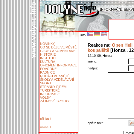
info:
NOVINKY
Reakce na:
Open Hell 
CO SE DĚJE VE MĚSTĚ
koupaliště
[Honza , 12.
GLOSY A KOMENTÁŘE
HISTORIE
12.10.'09, Honza
INSTITUCE
jméno:
KULTURA
OFICIÁLNÍ INFORMACE
nadpis:
POVODNĚ
RADNICE
RODÁCI VE SVĚTĚ
ŠKOLY A VZDĚLÁVÁNÍ
SPORT
STRÁNKY FIREM
TURISTICKÉ
INFORMACE
VOLBY
ZÁJMOVÉ SPOLKY
přihlásit
opište text:
online:1