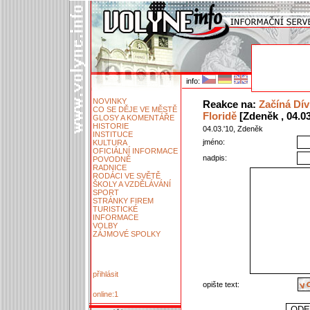
info:
NOVINKY
Reakce na:
Začíná Dív
CO SE DĚJE VE MĚSTĚ
Floridě
[Zdeněk , 04.03
GLOSY A KOMENTÁŘE
HISTORIE
04.03.'10, Zdeněk
INSTITUCE
jméno:
KULTURA
OFICIÁLNÍ INFORMACE
nadpis:
POVODNĚ
RADNICE
RODÁCI VE SVĚTĚ
ŠKOLY A VZDĚLÁVÁNÍ
SPORT
STRÁNKY FIREM
TURISTICKÉ
INFORMACE
VOLBY
ZÁJMOVÉ SPOLKY
přihlásit
opište text:
online:1