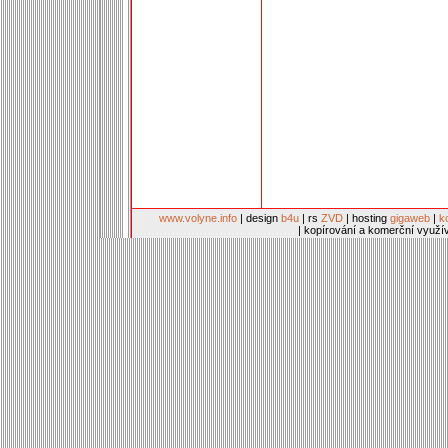
www.volyne.info
| design
b4u
| rs
ZVD
| hosting
gigaweb
|
k
| kopírování a komerční využí