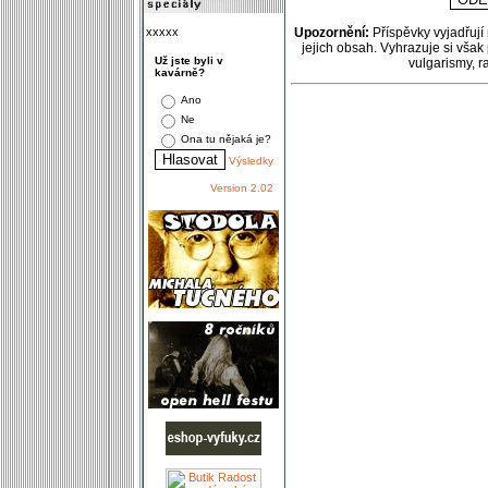
xxxxx
Upozornění:
Příspěvky vyjadřují
jejich obsah. Vyhrazuje si však
Už jste byli v
vulgarismy, 
kavárně?
Ano
Ne
Ona tu nějaká je?
Výsledky
Version 2.02