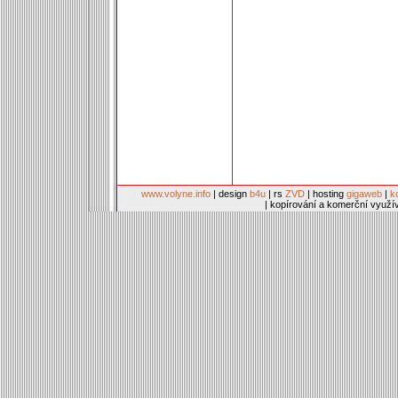
www.volyne.info
| design
b4u
| rs
ZVD
| hosting
gigaweb
|
k
| kopírování a komerční využí