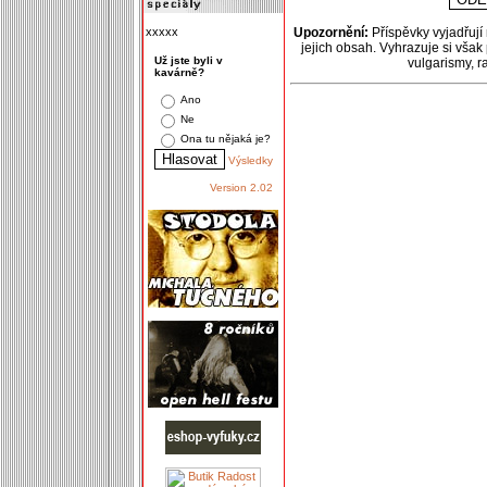
xxxxx
Upozornění:
Příspěvky vyjadřují
jejich obsah. Vyhrazuje si však
Už jste byli v
vulgarismy, 
kavárně?
Ano
Ne
Ona tu nějaká je?
Výsledky
Version 2.02