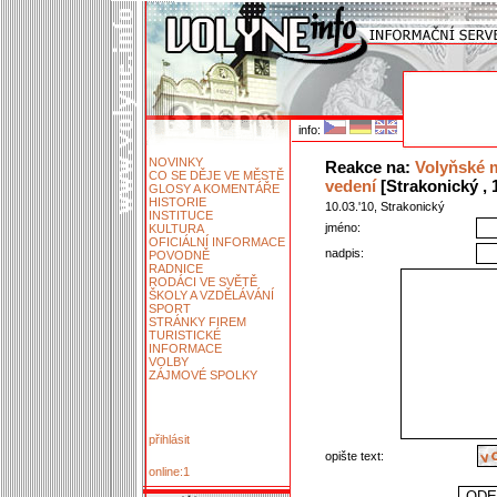
info:
NOVINKY
Reakce na:
Volyňské 
CO SE DĚJE VE MĚSTĚ
vedení
[Strakonický , 1
GLOSY A KOMENTÁŘE
HISTORIE
10.03.'10, Strakonický
INSTITUCE
jméno:
KULTURA
OFICIÁLNÍ INFORMACE
nadpis:
POVODNĚ
RADNICE
RODÁCI VE SVĚTĚ
ŠKOLY A VZDĚLÁVÁNÍ
SPORT
STRÁNKY FIREM
TURISTICKÉ
INFORMACE
VOLBY
ZÁJMOVÉ SPOLKY
přihlásit
opište text:
online:1