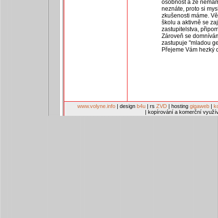
osobnost a že nemám
neznáte, proto si mys
zkušenosti máme. Vět
školu a aktivně se za
zastupitelstva, připo
Zároveň se domníváme,
zastupuje "mladou gen
Přejeme Vám hezký 
www.volyne.info
| design
b4u
| rs
ZVD
| hosting
gigaweb
|
k
| kopírování a komerční využí