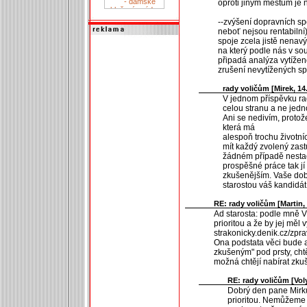
oproti jiným městům je 
--zvýšení dopravních sp
neboť nejsou rentabilní
spoje zcela jistě nenavý
na který podle nás v so
připadá analýza vytíženo
zrušení nevytížených sp
rady voličům [
Mirek
, 14
V jednom příspěvku rad
celou stranu a ne jedno
Ani se nedivím, protož
která má
alespoň trochu životníc
mít každý zvolený zastu
žádném případě nestač
prospěšné práce tak jí 
zkušenějším. Vaše doba
starostou váš kandidát
RE: rady voličům [
Martin
,
Ad starosta: podle mně V
prioritou a že by jej měl
strakonicky.denik.cz/zpr
Ona podstata věci bude as
zkušeným" pod prsty, chtě
možná chtějí nabírat zku
RE: rady voličům [
Vol
Dobrý den pane Mirku,
prioritou. Nemůžeme 