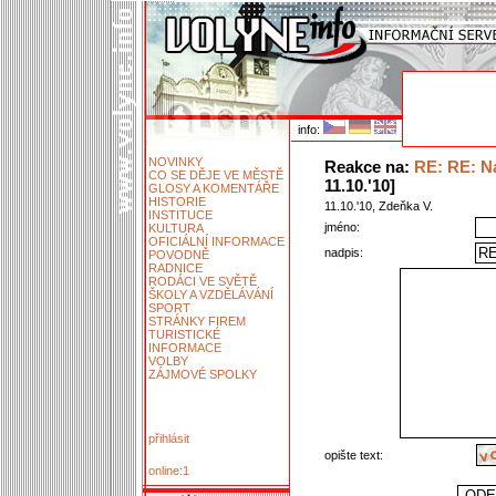
info:
NOVINKY
Reakce na:
RE: RE: Na
CO SE DĚJE VE MĚSTĚ
11.10.'10]
GLOSY A KOMENTÁŘE
HISTORIE
11.10.'10, Zdeňka V.
INSTITUCE
jméno:
KULTURA
OFICIÁLNÍ INFORMACE
nadpis:
POVODNĚ
RADNICE
RODÁCI VE SVĚTĚ
ŠKOLY A VZDĚLÁVÁNÍ
SPORT
STRÁNKY FIREM
TURISTICKÉ
INFORMACE
VOLBY
ZÁJMOVÉ SPOLKY
přihlásit
opište text:
online:1