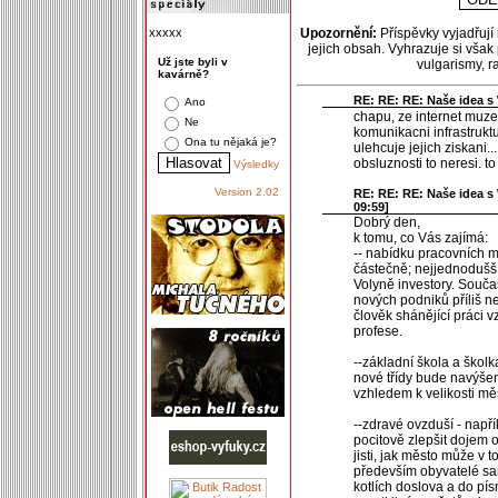
xxxxx
Upozornění:
Příspěvky vyjadřují
jejich obsah. Vyhrazuje si však
Už jste byli v
vulgarismy, 
kavárně?
RE: RE: RE: Naše idea s 
Ano
chapu, ze internet muze 
Ne
komunikacni infrastrukt
Ona tu nějaká je?
ulehcuje jejich ziskani.
obsluznosti to neresi. to
Výsledky
Version 2.02
RE: RE: RE: Naše idea s 
09:59]
Dobrý den,
k tomu, co Vás zajímá:
-- nabídku pracovních mís
částečně; nejjednodušší
Volyně investory. Souč
nových podniků příliš n
člověk shánějící práci 
profese.
--základní škola a škol
nové třídy bude navýšen
vzhledem k velikosti měs
--zdravé ovzduší - např
pocitově zlepšit dojem o
jisti, jak město může v t
především obyvatelé sam
kotlích doslova a do p