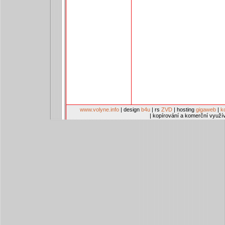
www.volyne.info
| design
b4u
| rs
ZVD
| hosting
gigaweb
|
k
| kopírování a komerční využí