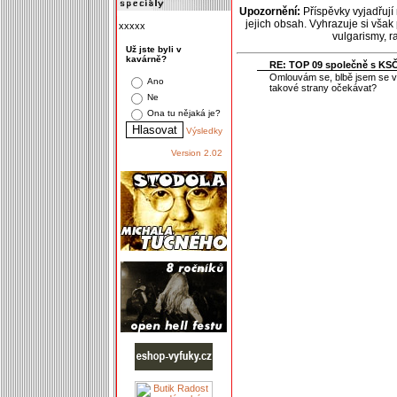
Upozornění:
Příspěvky vyjadřují
jejich obsah. Vyhrazuje si však
xxxxx
vulgarismy, 
Už jste byli v
kavárně?
RE: TOP 09 společně s KS
Omlouvám se, blbě jsem se vy
Ano
takové strany očekávat?
Ne
Ona tu nějaká je?
Výsledky
Version 2.02