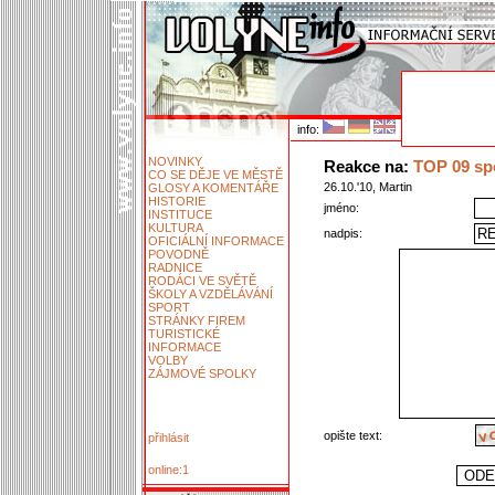
info:
NOVINKY
Reakce na:
TOP 09 sp
CO SE DĚJE VE MĚSTĚ
26.10.'10, Martin
GLOSY A KOMENTÁŘE
HISTORIE
jméno:
INSTITUCE
KULTURA
nadpis:
OFICIÁLNÍ INFORMACE
POVODNĚ
RADNICE
RODÁCI VE SVĚTĚ
ŠKOLY A VZDĚLÁVÁNÍ
SPORT
STRÁNKY FIREM
TURISTICKÉ
INFORMACE
VOLBY
ZÁJMOVÉ SPOLKY
opište text:
přihlásit
online:1