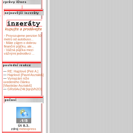
- Provozujeme penzion 50
metrů od autobuso...
- Máte zájem o dobrou
finanční půjčku, ale...
- Vážná půjčka mezi
vážnými jednotlivci ...
—
RE: Hajzlové [Petr A.]
—
Hajzlové [Pavel Asztaloš]
—
Vymazání níže
uvedeného článku
[Vlastislav Asztaloš]
—
GRs6AvZ4li [IqrqVh2O]
zdroj
meteopress