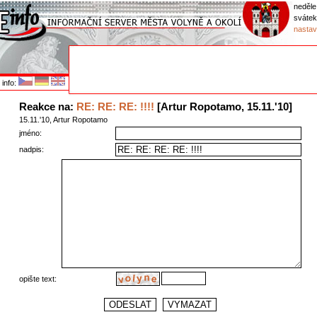
neděle
sváte
nastav
info:
Reakce na:
RE: RE: RE: !!!!
[Artur Ropotamo, 15.11.'10]
15.11.'10, Artur Ropotamo
jméno:
nadpis:
opište text: