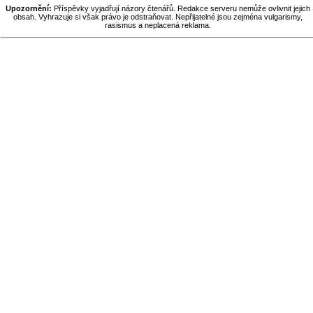
Upozornění:
Příspěvky vyjadřují názory čtenářů. Redakce serveru nemůže ovlivnit jejich
obsah. Vyhrazuje si však právo je odstraňovat. Nepřijatelné jsou zejména vulgarismy,
rasismus a neplacená reklama.