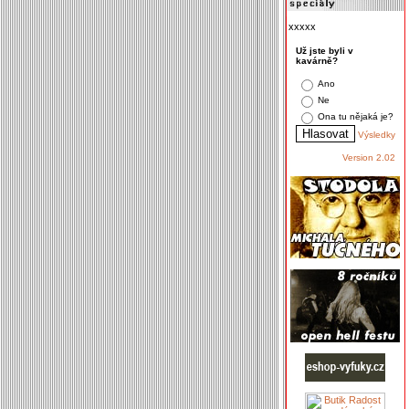
xxxxx
Už jste byli v
kavárně?
Ano
Ne
Ona tu nějaká je?
Výsledky
Version 2.02