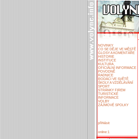
NOVINKY
CO SE DĚJE VE MĚSTĚ
GLOSY A KOMENTÁŘE
HISTORIE
INSTITUCE
KULTURA
OFICIÁLNÍ INFORMACE
POVODNĚ
RADNICE
RODÁCI VE SVĚTĚ
ŠKOLY A VZDĚLÁVÁNÍ
SPORT
STRÁNKY FIREM
TURISTICKÉ
INFORMACE
VOLBY
ZÁJMOVÉ SPOLKY
přihlásit
online:1