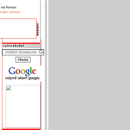
,
k má Roman
it jako výchozí