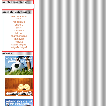
marná snaha
"25"
respektive
shivers
goos
muzeum
bikerz
skateboarding
knihovna
kultura
slavoj volyne
volyněvdolyně