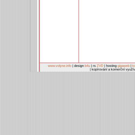
www.volyne.info
| design
b4u
| rs
ZVD
| hosting
gigaweb
|
k
| kopírování a komerční využí