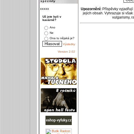
xxxxx
Upozornění:
Příspěvky vyjadřují
jejich obsah. Vyhrazuje si však
Už jste byli v
vulgarismy, 
kavárně?
Ano
Ne
Ona tu nějaká je?
Výsledky
Version 2.02