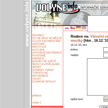
info:
NOVINKY
Reakce na:
Vánoční me
CO SE DĚJE VE MĚSTĚ
muziky
[hkn , 16.12.'10
GLOSY A KOMENTÁŘE
HISTORIE
16.12.'10, hkn
INSTITUCE
jméno:
KULTURA
OFICIÁLNÍ INFORMACE
nadpis:
POVODNĚ
RADNICE
RODÁCI VE SVĚTĚ
ŠKOLY A VZDĚLÁVÁNÍ
SPORT
STRÁNKY FIREM
TURISTICKÉ
INFORMACE
VOLBY
ZÁJMOVÉ SPOLKY
přihlásit
opište text:
online:1