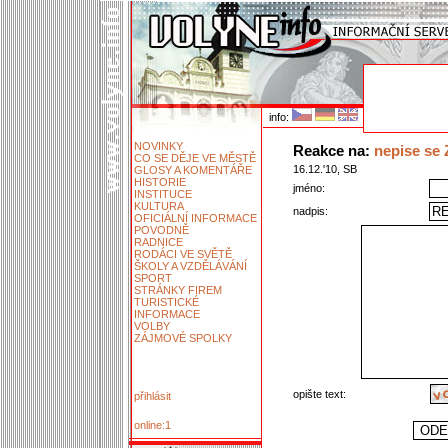
info:
NOVINKY
Reakce na:
nepise se
CO SE DĚJE VE MĚSTĚ
16.12.'10, SB
GLOSY A KOMENTÁŘE
HISTORIE
jméno:
INSTITUCE
KULTURA
nadpis:
OFICIÁLNÍ INFORMACE
POVODNĚ
RADNICE
RODÁCI VE SVĚTĚ
ŠKOLY A VZDĚLÁVÁNÍ
SPORT
STRÁNKY FIREM
TURISTICKÉ
INFORMACE
VOLBY
ZÁJMOVÉ SPOLKY
opište text:
přihlásit
online:1