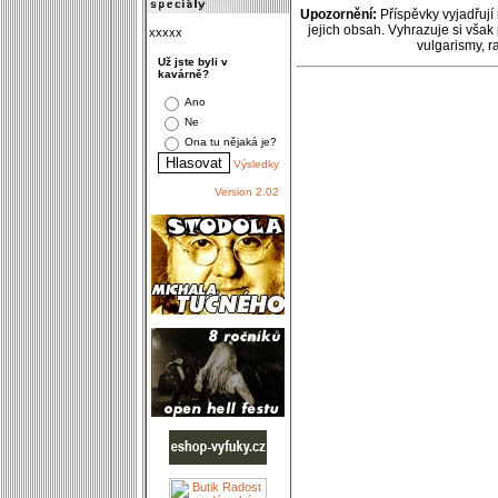
Upozornění:
Příspěvky vyjadřují
jejich obsah. Vyhrazuje si však
xxxxx
vulgarismy, 
Už jste byli v
kavárně?
Ano
Ne
Ona tu nějaká je?
Výsledky
Version 2.02