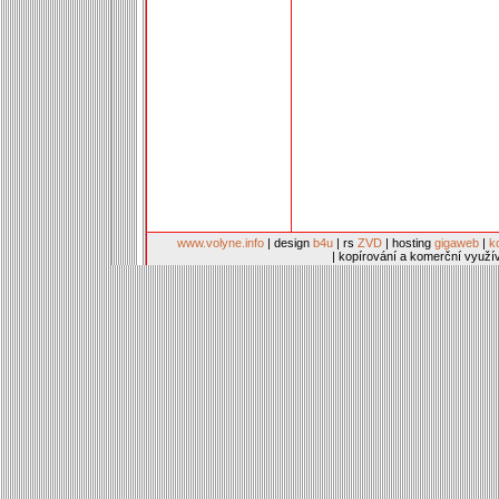
www.volyne.info
| design
b4u
| rs
ZVD
| hosting
gigaweb
|
k
| kopírování a komerční využí