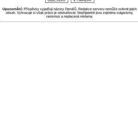
Upozornění:
Příspěvky vyjadřují názory čtenářů. Redakce serveru nemůže ovlivnit jejich
obsah. Vyhrazuje si však právo je odstraňovat. Nepřijatelné jsou zejména vulgarismy,
rasismus a neplacená reklama.