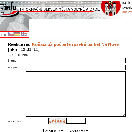
pátek,
sváte
nastav
info:
Reakce na:
Koňáci už počtvrté rozvlní parket Na Nové
[hkn , 12.01.'11]
12.01.'11, hkn
jméno:
nadpis:
opište text: