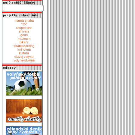
marná snaha
"25"
respektive
shivers
goos
muzeum
bikerz
skateboarding
knihovna
kultura
slavoj volyne
volyněvdolyně