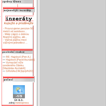
- Provozujeme penzion 50
metrů od autobuso...
- Máte zájem o dobrou
finanční půjčku, ale...
- Vážná půjčka mezi
vážnými jednotlivci ...
—
RE: Hajzlové [Petr A.]
—
Hajzlové [Pavel Asztaloš]
—
Vymazání níže
uvedeného článku
[Vlastislav Asztaloš]
—
GRs6AvZ4li [IqrqVh2O]
zdroj
meteopress