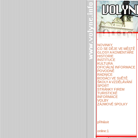
NOVINKY
CO SE DĚJE VE MĚSTĚ
GLOSY A KOMENTÁŘE
HISTORIE
INSTITUCE
KULTURA
OFICIÁLNÍ INFORMACE
POVODNĚ
RADNICE
RODÁCI VE SVĚTĚ
ŠKOLY A VZDĚLÁVÁNÍ
SPORT
STRÁNKY FIREM
TURISTICKÉ
INFORMACE
VOLBY
ZÁJMOVÉ SPOLKY
přihlásit
online:1