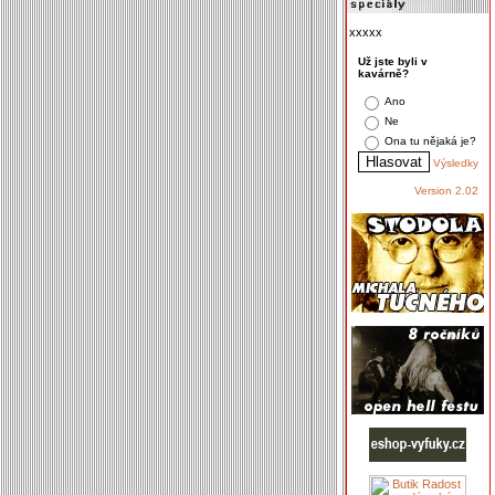
xxxxx
Už jste byli v
kavárně?
Ano
Ne
Ona tu nějaká je?
Výsledky
Version 2.02