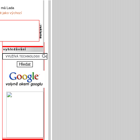
k má Lada
it jako výchozí