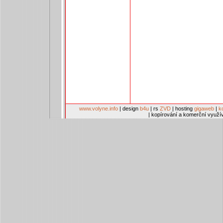
www.volyne.info
| design
b4u
| rs
ZVD
| hosting
gigaweb
|
k
| kopírování a komerční využí