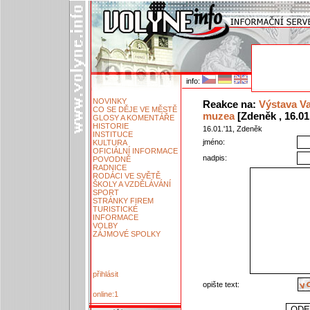
info:
NOVINKY
Reakce na:
Výstava Va
CO SE DĚJE VE MĚSTĚ
muzea
[Zdeněk , 16.01.
GLOSY A KOMENTÁŘE
HISTORIE
16.01.'11, Zdeněk
INSTITUCE
jméno:
KULTURA
OFICIÁLNÍ INFORMACE
nadpis:
POVODNĚ
RADNICE
RODÁCI VE SVĚTĚ
ŠKOLY A VZDĚLÁVÁNÍ
SPORT
STRÁNKY FIREM
TURISTICKÉ
INFORMACE
VOLBY
ZÁJMOVÉ SPOLKY
přihlásit
opište text:
online:1