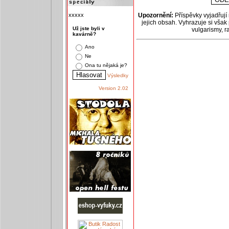
xxxxx
Upozornění:
Příspěvky vyjadřují
jejich obsah. Vyhrazuje si však
Už jste byli v
vulgarismy, 
kavárně?
Ano
Ne
Ona tu nějaká je?
Výsledky
Version 2.02