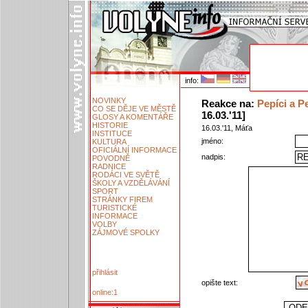
info:
NOVINKY
Reakce na:
Pepíci a P
CO SE DĚJE VE MĚSTĚ
16.03.'11]
GLOSY A KOMENTÁŘE
HISTORIE
16.03.'11, Máťa
INSTITUCE
jméno:
KULTURA
OFICIÁLNÍ INFORMACE
nadpis:
POVODNĚ
RADNICE
RODÁCI VE SVĚTĚ
ŠKOLY A VZDĚLÁVÁNÍ
SPORT
STRÁNKY FIREM
TURISTICKÉ
INFORMACE
VOLBY
ZÁJMOVÉ SPOLKY
přihlásit
opište text:
online:1