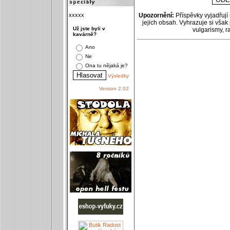
xxxxx
Upozornění:
Příspěvky vyjadřují
jejich obsah. Vyhrazuje si však
Už jste byli v
vulgarismy, 
kavárně?
Ano
Ne
Ona tu nějaká je?
Výsledky
Version 2.02