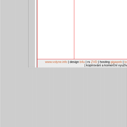
www.volyne.info
| design
b4u
| rs
ZVD
| hosting
gigaweb
|
k
| kopírování a komerční využí