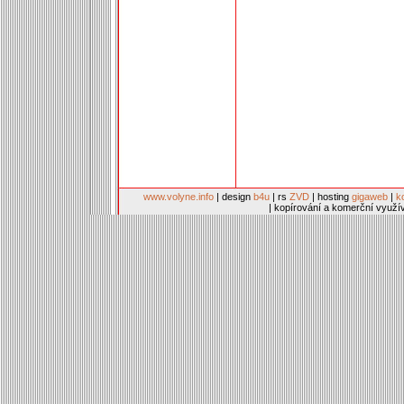
www.volyne.info
| design
b4u
| rs
ZVD
| hosting
gigaweb
|
k
| kopírování a komerční využí