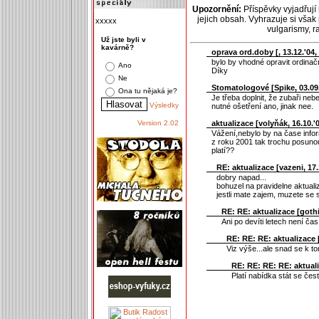
Upozornění:
Příspěvky vyjadřují
jejich obsah. Vyhrazuje si však
xxxxx
vulgarismy, 
Už jste byli v
kavárně?
oprava ord.doby [
, 13.12.'04,
bylo by vhodné opravit ordinač
Ano
Díky
Ne
Stomatologové [
Spike
, 03.09
Ona tu nějaká je?
Je třeba doplnit, že zubaři neb
Výsledky
nutné ošetření ano, jinak nee.
aktualizace [
volyňák
, 16.10.'
Version 2.02
Vážení,nebylo by na čase info
z roku 2001 tak trochu posuno
platí??
RE: aktualizace [
vazeni
, 17
dobry napad...
bohuzel na pravidelne aktuali
jestli mate zajem, muzete se 
RE: RE: aktualizace [
goth
Ani po devíti letech není čas
RE: RE: RE: aktualizace 
Viz výše...ale snad se k 
RE: RE: RE: RE: aktuali
Platí nabídka stát se čes