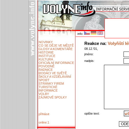
info:
NOVINKY
Reakce na:
Volyňští lé
CO SE DĚJE VE MĚSTĚ
08.12.'01,
GLOSY A KOMENTÁŘE
HISTORIE
jméno:
INSTITUCE
KULTURA
nadpis:
OFICIÁLNÍ INFORMACE
POVODNĚ
RADNICE
RODÁCI VE SVĚTĚ
ŠKOLY A VZDĚLÁVÁNÍ
SPORT
STRÁNKY FIREM
TURISTICKÉ
INFORMACE
VOLBY
ZÁJMOVÉ SPOLKY
opište text:
přihlásit
online:1