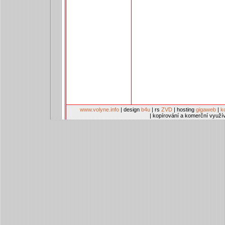
www.volyne.info
| design
b4u
| rs
ZVD
| hosting
gigaweb
|
k
| kopírování a komerční využí