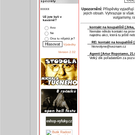
xxxxx
Upozornění:
Příspěvky vyjadřují
jejich obsah. Vyhrazuje si však
Už jste byli v
vulgarismy, 
kavárně?
kontakt na koupaliště [
Jirka
,
Ano
Nemáte někdo kontakt na prov
Ne
najednu akci, která tu ještě neby
Ona tu nějaká je?
RE: kontakt na koupaliště [
Výsledky
hknvolyne@seznam.cz
Version 2.02
Agenti [
Artur Ropotamo
, 21.
Velký dík pořadatelům za pozvá