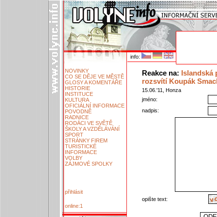
info:
NOVINKY
Reakce na:
Islandská 
CO SE DĚJE VE MĚSTĚ
rozsvítí Koupák Smac
GLOSY A KOMENTÁŘE
HISTORIE
15.06.'11, Honza
INSTITUCE
jméno:
KULTURA
OFICIÁLNÍ INFORMACE
nadpis:
POVODNĚ
RADNICE
RODÁCI VE SVĚTĚ
ŠKOLY A VZDĚLÁVÁNÍ
SPORT
STRÁNKY FIREM
TURISTICKÉ
INFORMACE
VOLBY
ZÁJMOVÉ SPOLKY
přihlásit
opište text:
online:1