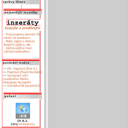
- Provozujeme penzion 50
metrů od autobuso...
- Máte zájem o dobrou
finanční půjčku, ale...
- Vážná půjčka mezi
vážnými jednotlivci ...
—
RE: Hajzlové [Petr A.]
—
Hajzlové [Pavel Asztaloš]
—
Vymazání níže
uvedeného článku
[Vlastislav Asztaloš]
—
GRs6AvZ4li [IqrqVh2O]
zdroj
meteopress