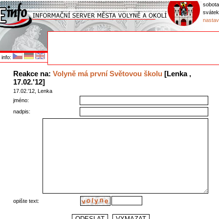
sobota
svátek
nastav
info:
Reakce na:
Volyně má první Světovou školu
[Lenka ,
17.02.'12]
17.02.'12, Lenka
jméno:
nadpis:
opište text: