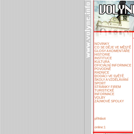
NOVINKY
CO SE DĚJE VE MĚSTĚ
GLOSY A KOMENTÁŘE
HISTORIE
INSTITUCE
KULTURA
OFICIÁLNÍ INFORMACE
POVODNĚ
RADNICE
RODÁCI VE SVĚTĚ
ŠKOLY A VZDĚLÁVÁNÍ
SPORT
STRÁNKY FIREM
TURISTICKÉ
INFORMACE
VOLBY
ZÁJMOVÉ SPOLKY
přihlásit
online:1