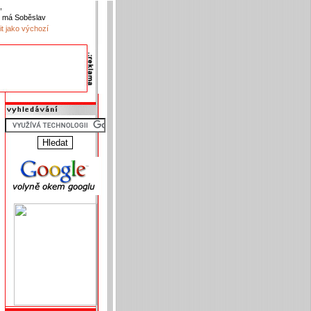
,
 má Soběslav
it jako výchozí