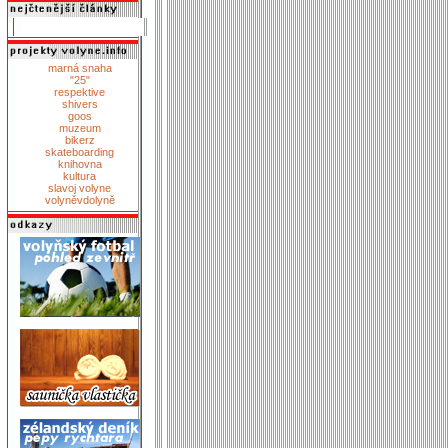
marná snaha
"25"
respektive
shivers
goos
muzeum
bikerz
skateboarding
knihovna
kultura
slavoj volyne
volyněvdolyně