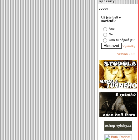
xxxxx
Už jste byli v
kavárně?
Ano
Ne
Ona tu nějaká je?
Výsledky
Version 2.02