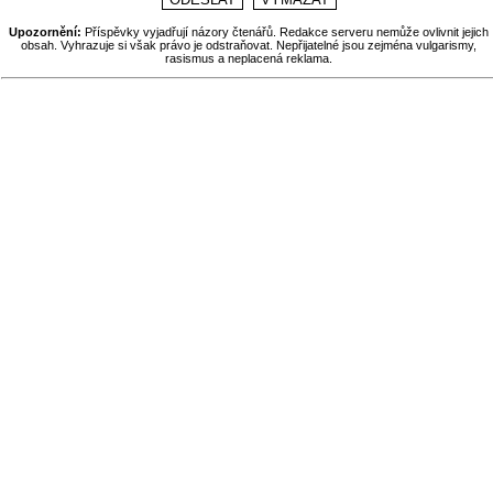
Upozornění:
Příspěvky vyjadřují názory čtenářů. Redakce serveru nemůže ovlivnit jejich
obsah. Vyhrazuje si však právo je odstraňovat. Nepřijatelné jsou zejména vulgarismy,
rasismus a neplacená reklama.