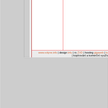
www.volyne.info
| design
b4u
| rs
ZVD
| hosting
gigaweb
|
k
| kopírování a komerční využí