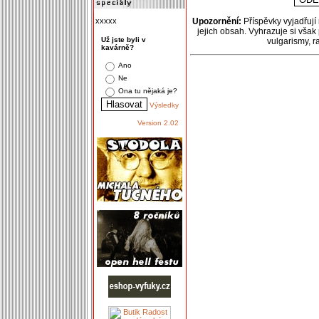
xxxxx
Upozornění:
Příspěvky vyjadřují
jejich obsah. Vyhrazuje si však
Už jste byli v
vulgarismy, 
kavárně?
Ano
Ne
Ona tu nějaká je?
Výsledky
Version 2.02