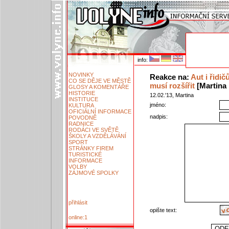
info:
NOVINKY
Reakce na:
Aut i řidič
CO SE DĚJE VE MĚSTĚ
musí rozšířit
[Martina ,
GLOSY A KOMENTÁŘE
HISTORIE
12.02.'13, Martina
INSTITUCE
jméno:
KULTURA
OFICIÁLNÍ INFORMACE
nadpis:
POVODNĚ
RADNICE
RODÁCI VE SVĚTĚ
ŠKOLY A VZDĚLÁVÁNÍ
SPORT
STRÁNKY FIREM
TURISTICKÉ
INFORMACE
VOLBY
ZÁJMOVÉ SPOLKY
přihlásit
opište text:
online:1