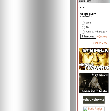
xxxxx
Už jste byli v
kavárně?
Ano
Ne
Ona tu nějaká je?
Výsledky
Version 2.02