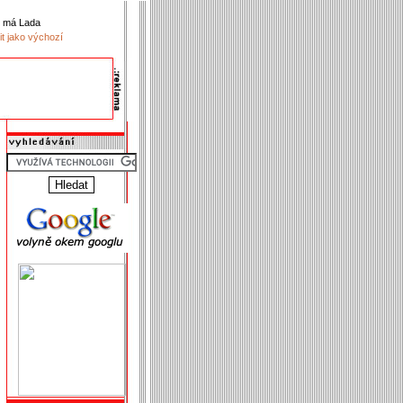
k má Lada
it jako výchozí