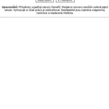
Upozornění:
Příspěvky vyjadřují názory čtenářů. Redakce serveru nemůže ovlivnit jejich
obsah. Vyhrazuje si však právo je odstraňovat. Nepřijatelné jsou zejména vulgarismy,
rasismus a neplacená reklama.