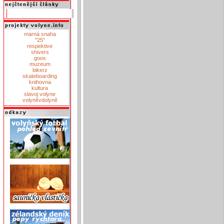
marná snaha
"25"
respektive
shivers
goos
muzeum
bikerz
skateboarding
knihovna
kultura
slavoj volyne
volyněvdolyně