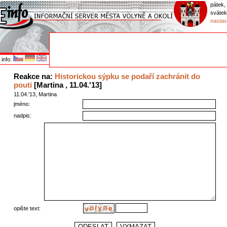
pátek,
sváte
nastav
info:
Reakce na:
Historickou sýpku se podaří zachránit do
pouti
[Martina , 11.04.'13]
11.04.'13, Martina
jméno:
nadpis:
opište text: