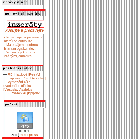
- Provozujeme penzion 50
metrů od autobuso...
- Máte zájem o dobrou
finanční půjčku, ale...
- Vážná půjčka mezi
vážnými jednotlivci ...
—
RE: Hajzlové [Petr A.]
—
Hajzlové [Pavel Asztaloš]
—
Vymazání níže
uvedeného článku
[Vlastislav Asztaloš]
—
GRs6AvZ4li [IqrqVh2O]
zdroj
meteopress