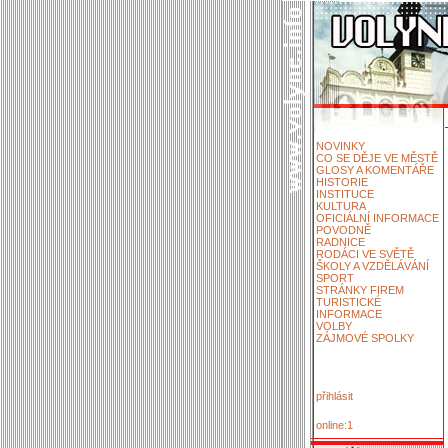
NOVINKY
CO SE DĚJE VE MĚSTĚ
GLOSY A KOMENTÁŘE
HISTORIE
INSTITUCE
KULTURA
OFICIÁLNÍ INFORMACE
POVODNĚ
RADNICE
RODÁCI VE SVĚTĚ
ŠKOLY A VZDĚLÁVÁNÍ
SPORT
STRÁNKY FIREM
TURISTICKÉ
INFORMACE
VOLBY
ZÁJMOVÉ SPOLKY
přihlásit
online:1