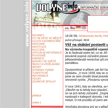
info:
NOVINKY
18.08.'08,
Strakonický deník
,
His
CO SE DĚJE VE MĚSTĚ
počet přístupů: 4616
GLOSY A KOMENTÁŘE
HISTORIE
Věž na skákání postavili
INSTITUCE
Na výstavbu koupaliště vzpomín
KULTURA
OFICIÁLNÍ INFORMACE
Je to šedesát sedm let, co se Jiří
POVODNĚ
plovárně poprvé zúčastnil plavec
RADNICE
pětasedmdesáti nenechal ujít znov
RODÁCI VE SVĚTĚ
památkou.
ŠKOLY A VZDĚLÁVÁNÍ
SPORT
Zavzpomínal si přitom, jak šel ča
STRÁNKY FIREM
TURISTICKÉ
výstavbu. „V roce 1939, kdy se za
INFORMACE
jsme se sem chodili dívat pravide
VOLBY
ohromně rychle. „Plovárna vyrost
ZÁJMOVÉ SPOLKY
V roce 1941, kdy se otevřela, se 
„Otevřel se tu tehdy kurz plavání,
on se jich tehdy zúčastnil. „Dopl
přihlásit
nastoupit v kategorii dorostu, i k
nebyli. O rok později už jsem ale 
online:1
Volyňská plovárna prý se v pětač