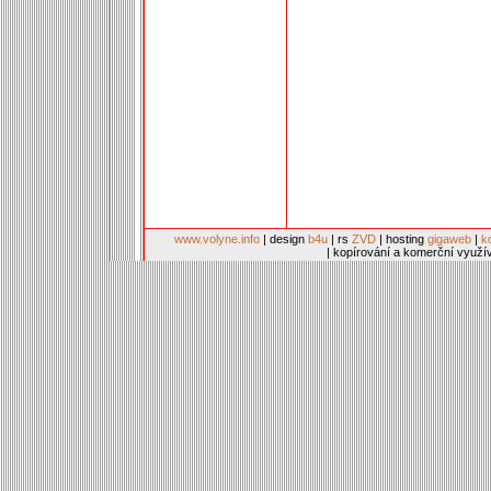
www.volyne.info
| design
b4u
| rs
ZVD
| hosting
gigaweb
|
k
| kopírování a komerční využí