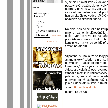
si, že měli hlavní štáb v Židovan
postavit svůj bazén, ale ten voly
xxxxx
nabrali v bazénu vzorky vody, kte
vyprávěl Jiří Stefan. Nechali podl
Už jste byli v
hygienicky čistou vodou. „Právě on
kavárně?
první věž na skákání,“ dodal.
Ano
Ne
Na první pohled se toho na koupa
Ona tu nějaká je?
mnoho nezměnilo. „Dřevěná lehát
Výsledky
občerstvení se rozrostlo. Za naši
pivo. A také už nejsou funkční bro
Version 2.02
konstrukce, na kterou se lidé přivá
Stefan po areálu.
Vzpomněl si i na to, že se tady
„srandaskoky“. „Jeden z nich se 
do vzduchu, pak na prkno za letu
lomeňáka,“ popisuje s úsměvem. Ti 
Jak se ale volyňský odchovanec J
zapsaná mezi kulturní památky? 
jedinečná, druhá taková už nikde
druhý obdobný bazén na Pražské
je ale v dezolátním stavu,“ zmínil
autor:
Strakonický deník
datum: 18.08.'08