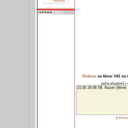
Diskuse
na téma: Věž na s
počet příspěvků v d
|
disku