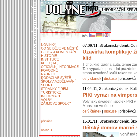
info:
NOVINKY
07.09.'11, Strakonický deník, Co
CO SE DĚJE VE MĚSTĚ
Uzavírka komplikuje ži
GLOSY A KOMENTÁŘE
HISTORIE
klid
INSTITUCE
KULTURA
Ticho, klid, žádná auta, téměř žád
OFICIÁLNÍ INFORMACE
Tak vypadalo poslední prázdnino
POVODNĚ
srpna uzavřené kvůli rekonstruk
RADNICE
RODÁCI VE SVĚTĚ
celý článek
|
diskuse
| příspěvků 
ŠKOLY A VZDĚLÁVÁNÍ
SPORT
11.04.'11, Strakonický deník, Kul
STRÁNKY FIREM
TURISTICKÉ
PIKI vyrazí na vimper
INFORMACE
VOLBY
Volyňský divadelní spolek PIKI v
ZÁJMOVÉ SPOLKY
Monsieur Amédee.
celý článek
|
diskuse
| příspěvků 
přihlásit
15.01.'11, Strakonický deník, Šk
Dětský domov marně s
online:1
Volyňský 