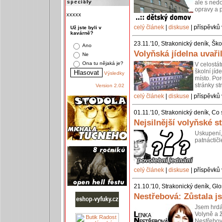
ale s ned
opravy a p
xxxxx
celý článek
|
diskuse
| příspěvků 
Už jste byli v
kavárně?
23.11.'10, Strakonický deník, Šk
Ano
Volyňská jídelna uvaři
Ne
Ona tu nějaká je?
V celostát
školní jíd
Výsledky
místo. Por
stránky st
Version 2.02
celý článek
|
diskuse
| příspěvků 
01.11.'10, Strakonický deník, Co
Nejsilnější volyňské s
Uskupení, 
patnáctičl
celý článek
|
diskuse
| příspěvků 
21.10.'10, Strakonický deník, Gl
Nestřebová: Zůstala j
Jsem hrdá
Volyně a ž
Nestřebov