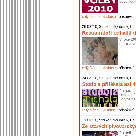
počet kan
celý článek
|
diskuse
| příspěvků 
26.08.'10, Strakonický deník, Co
Restaurátoři odhalili 
V roce 20
radnice ve
celý článek
|
diskuse
| příspěvků 
24.08.'10, Strakonický deník, Co
Stodola přilákala asi 4
Patnáct l
sobotu při
Volyně na
celý článek
|
diskuse
| příspěvků 
13.08.'10, Strakonický deník, Co
Ze starých pivovarský
Po pěti le