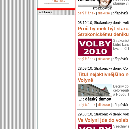
plánuje v 
celý článek
|
diskuse
| příspěvků 
08.10.'10, Strakonický deník, vol
Proč by měli být star
Strakonickému deníku
Strakonick
Lídrů kand
bych měl b
celý článek
|
diskuse
| příspěvků 
28.09.'10, Strakonický deník, Co
Titul nejaktivnějšího
Volyně
Dětský dom
celorepub
a Novou, 
celý článek
|
diskuse
| příspěvků 
29.08.'10, Strakonický deník, vol
Ve Volyni jde do vole
Všechny s