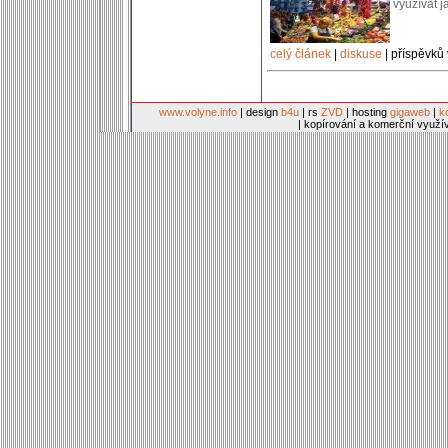
využívat j
celý článek
|
diskuse
| příspěvků 
www.volyne.info
| design
b4u
| rs
ZVD
| hosting
gigaweb
|
k
| kopírování a komerční využí