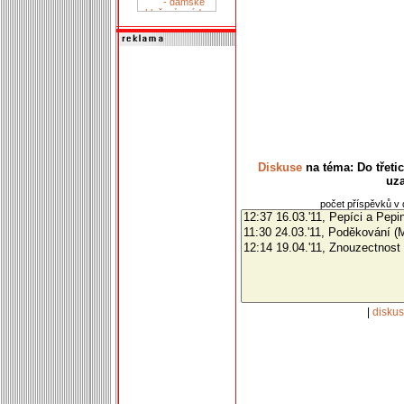
Diskuse
na téma: Do třeti
uza
počet příspěvků v d
|
disku