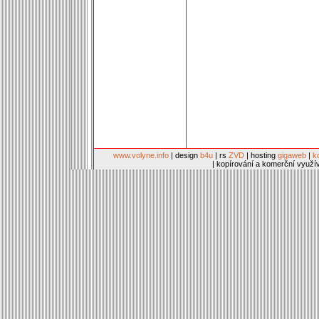
www.volyne.info
| design
b4u
| rs
ZVD
| hosting
gigaweb
|
k
| kopírování a komerční využí