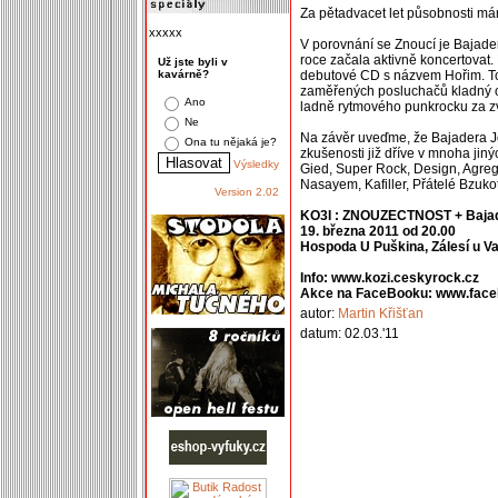
Za pětadvacet let působnosti m
xxxxx
V porovnání se Znoucí je Bajade
roce začala aktivně koncertovat. 
Už jste byli v
kavárně?
debutové CD s názvem Hořim. To
zaměřených posluchačů kladný oh
Ano
ladně rytmového punkrocku za z
Ne
Na závěr uveďme, že Bajadera Joy
Ona tu nějaká je?
zkušenosti již dříve v mnoha jin
Výsledky
Gied, Super Rock, Design, Agreg
Nasayem, Kafiller, Přátelé Bzukot
Version 2.02
KO3I : ZNOUZECTNOST + Baja
19. března 2011 od 20.00
Hospoda U Puškina, Zálesí u V
Info: www.kozi.ceskyrock.cz
Akce na FaceBooku: www.face
autor:
Martin Křišťan
datum: 02.03.'11