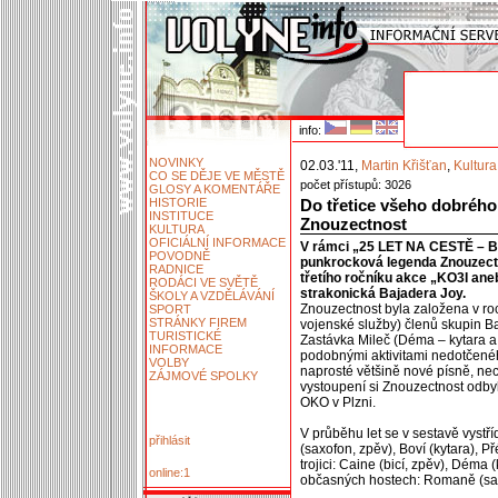
info:
NOVINKY
02.03.'11,
Martin Křišťan
,
Kultura
CO SE DĚJE VE MĚSTĚ
počet přístupů: 3026
GLOSY A KOMENTÁŘE
HISTORIE
Do třetice všeho dobrého
INSTITUCE
Znouzectnost
KULTURA
OFICIÁLNÍ INFORMACE
V rámci „25 LET NA CESTĚ – 
POVODNĚ
punkrocková legenda Znouzectn
RADNICE
třetího ročníku akce „KO3I an
RODÁCI VE SVĚTĚ
strakonická Bajadera Joy.
ŠKOLY A VZDĚLÁVÁNÍ
Znouzectnost byla založena v ro
SPORT
STRÁNKY FIREM
vojenské služby) členů skupin Ba
TURISTICKÉ
Zastávka Mileč (Déma – kytara a z
INFORMACE
podobnými aktivitami nedotčenéh
VOLBY
naprosté většině nové písně, nec
ZÁJMOVÉ SPOLKY
vystoupení si Znouzectnost odby
OKO v Plzni.
V průběhu let se v sestavě vystří
přihlásit
(saxofon, zpěv), Boví (kytara), P
trojici: Caine (bicí, zpěv), Déma 
online:1
občasných hostech: Romaně (saxo