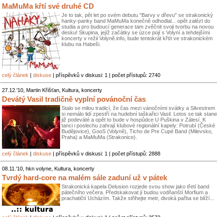
MaMuMa křtí své druhé CD
Je to tak, pět let po svém debutu "Barvy v dřevu" se strakonický
hanky-panky band MaMuMa konečně odhodlal... opět zalézt do
studia a pro budoucí generace tam zvěčnit svoji tvorbu na novou
desku! Skupina, jejíž začátky se úzce pojí s Volyní a tehdejšími
koncerty v režii Volyně.info, bude tentokrát křtít ve strakonickém
klubu na Habeši.
celý článek
|
diskuse
| příspěvků v diskusi: 1 | počet přístupů: 2740
27.12.'10, Martin Křišťan, Kultura, koncerty
Devátý Vasil tradičně vyplní povánoční čas
Stalo se milou tradicí, že čas mezi vánočními svátky a Silvestrem
si nemálo lidí zpestří na hudební taškařici Vasil. Letos se tak stane
již podeváté a opět to bude v hospůdce U Puškina v Zálesí. K
tanci i poslechu zahrají klubové regionální kapely: Potrubí (České
Budějovice), GooS (Volyně), Ticho de Pre Cupé Band (Milevsko,
Praha) a MaMuMa (Strakonice).
celý článek
|
diskuse
| příspěvků v diskusi: 1 | počet přístupů: 2888
08.11.'10, hkn volyne, Kultura, koncerty
Tvrdý hard-core na malém sále zaduní už v pátek
Strakonická kapela Delusion rozjede svou show jako třetí band
pátečního večera. Předskakovat jí budou vodňanští Morfium a
prachatičtí Ucházím. Takže střihejte metr, divoká pařba se blíží...