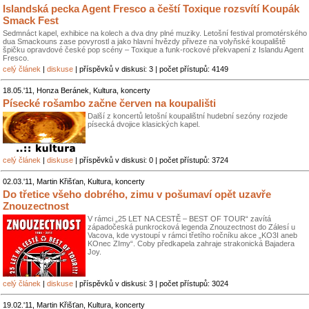
Islandská pecka Agent Fresco a čeští Toxique rozsvítí Koupák
Smack Fest
Sedmnáct kapel, exhibice na kolech a dva dny plné muziky. Letošní festival promotérského
dua Smackouns zase povyrostl a jako hlavní hvězdy přiveze na volyňské koupaliště
špičku opravdové české pop scény – Toxique a funk-rockové překvapení z Islandu Agent
Fresco.
celý článek
|
diskuse
| příspěvků v diskusi: 3 | počet přístupů: 4149
18.05.'11, Honza Beránek, Kultura, koncerty
Písecké rošambo začne červen na koupališti
Další z koncertů letošní koupalištní hudební sezóny rozjede
písecká dvojice klasických kapel.
celý článek
|
diskuse
| příspěvků v diskusi: 0 | počet přístupů: 3724
02.03.'11, Martin Křišťan, Kultura, koncerty
Do třetice všeho dobrého, zimu v pošumaví opět uzavře
Znouzectnost
V rámci „25 LET NA CESTĚ – BEST OF TOUR“ zavítá
západočeská punkrocková legenda Znouzectnost do Zálesí u
Vacova, kde vystoupí v rámci třetího ročníku akce „KO3I aneb
KOnec ZImy“. Coby předkapela zahraje strakonická Bajadera
Joy.
celý článek
|
diskuse
| příspěvků v diskusi: 3 | počet přístupů: 3024
19.02.'11, Martin Křišťan, Kultura, koncerty