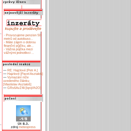
- Provozujeme penzion 50
metrů od autobuso...
- Máte zájem o dobrou
finanční půjčku, ale...
- Vážná půjčka mezi
vážnými jednotlivci ...
—
RE: Hajzlové [Petr A.]
—
Hajzlové [Pavel Asztaloš]
—
Vymazání níže
uvedeného článku
[Vlastislav Asztaloš]
—
GRs6AvZ4li [IqrqVh2O]
zdroj
meteopress