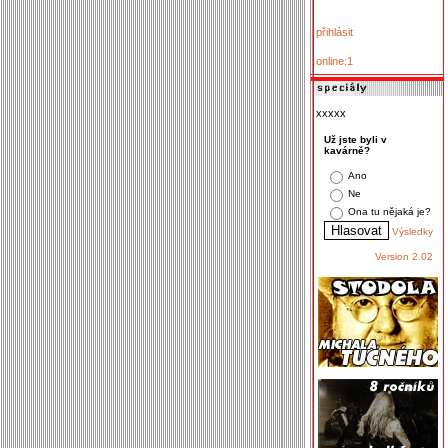
přihlásit
online:1
xxxxx
Už jste byli v
kavárně?
Ano
Ne
Ona tu nějaká je?
Výsledky
Version 2.02