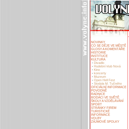
NOVINKY
CO SE DĚJE VE MĚSTĚ
GLOSY A KOMENTÁŘE
HISTORIE
INSTITUCE
KULTURA
-
Divadlo
-
Hudební klub Nová
-
Kino
-
koncerty
-
Muzeum
-
Open Hell Fest
-
Stodola M. Tučného
OFICIÁLNÍ INFORMACE
POVODNĚ
RADNICE
RODÁCI VE SVĚTĚ
ŠKOLY A VZDĚLÁVÁNÍ
SPORT
STRÁNKY FIREM
TURISTICKÉ
INFORMACE
VOLBY
ZÁJMOVÉ SPOLKY