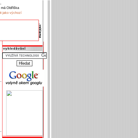
,
 má Oldřiška
it jako výchozí