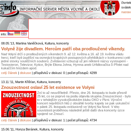
čtvrtek
svátek
nastav
info:
08.05.'13, Martina Vaněčková, Kultura, koncerty
Volyně žije divadlem. Hercům patří oba prodloužené víkendy.
Nad Volyní drží o prodloužených víkendech 9. až 12. května a 16. až 19. května vládu
herci, kteří byli úspěšní na osmnácti krajských postupových přehlídkách v konkurenci celé
jedné stovky soutěžních souborů. Zvědavost vzbuzují už jen některé názvy vystoupení -
Testosteron, Televizor, Kytice, Brýle Eltona Johna, Hymna aneb Urfidlovačka či Přelet nad
kukaččím hnízdem apod.
celý článek
|
diskuse
| příspěvků v diskusi: 0 | počet přístupů: 4299
13.11.'11, Martin Křišťan, Kultura, koncerty
Znouzectnost oslaví 25 let existence ve Volyni
Zní to až neuvěřitelně. Přesto, dne 26. listopadu to bude přesně
25 let, co se poprvé na podiu objevila skupina Znouzectnost - bylo
to v tehdejším vysokoškolském klubu OKO v Plzni. Výroční
koncert největších hitů z obsáhlé tvorby kapely se pak uskuteční
v pátek 25. listopadu exklusivně ve Volyni Na Nové. V této
souvislosti proběhnou následně ještě další dva koncerty úzce
spojené se Znouzí.
celý článek
|
diskuse
| příspěvků v diskusi: 1 | počet přístupů: 4734
15.06.'11, Honza Beránek, Kultura, koncerty