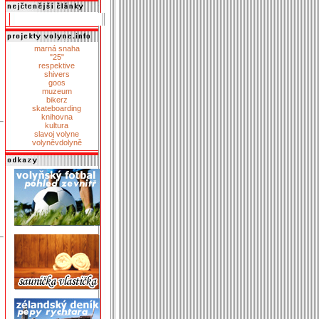
marná snaha
"25"
respektive
shivers
goos
muzeum
bikerz
skateboarding
knihovna
kultura
slavoj volyne
volyněvdolyně