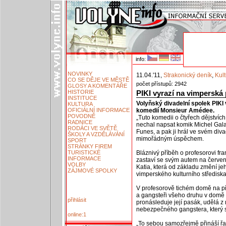
info:
NOVINKY
11.04.'11,
Strakonický deník
,
Kul
CO SE DĚJE VE MĚSTĚ
počet přístupů: 2942
GLOSY A KOMENTÁŘE
HISTORIE
PIKI vyrazí na vimperská
INSTITUCE
Volyňský divadelní spolek PIKI 
KULTURA
OFICIÁLNÍ INFORMACE
komedií Monsieur Amédee.
POVODNĚ
„Tuto komedii o čtyřech dějství
RADNICE
nechal napsat komik Michel Gal
RODÁCI VE SVĚTĚ
Funes, a pak ji hrál ve svém div
ŠKOLY A VZDĚLÁVÁNÍ
mimořádným úspěchem.
SPORT
STRÁNKY FIREM
TURISTICKÉ
Bláznivý příběh o profesorovi fr
INFORMACE
zastaví se svým autem na červen
VOLBY
Katia, která od základu změní jeh
ZÁJMOVÉ SPOLKY
vimperského kulturního střediska
V profesorově tichém domě na pře
a gangsteři všeho druhu v domě i
přihlásit
pronásleduje její pasák, udělá 
nebezpečného gangstera, který se
online:1
„To sebou samozřejmě přináší řad