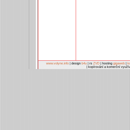
www.volyne.info
| design
b4u
| rs
ZVD
| hosting
gigaweb
|
k
| kopírování a komerční využí