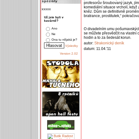
profesorův šroubovaný jazyk, jím
komediální situace vrcholí, když
xxxxx
kněz. Dům se definitivně promění 
bratrance, prostitutek,“ pokračova
Už jste byli v
kavárně?
Ano
O divadelním umu pošumavských o
se můžete přesvědčit na vlastní 
Ne
hodin a to za šedesát korun.
Ona tu nějaká je?
autor:
Strakonický deník
Výsledky
datum: 11.04.'11
Version 2.02