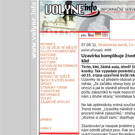
info:
NOVINKY
07.09.'11,
Strakonický deník
,
Co 
CO SE DĚJE VE MĚSTĚ
počet přístupů: 4095
GLOSY A KOMENTÁŘE
HISTORIE
Uzavírka komplikuje život
INSTITUCE
klid
KULTURA
OFICIÁLNÍ INFORMACE
Ticho, klid, žádná auta, téměř žá
POVODNĚ
kostky. Tak vypadalo poslední 
RADNICE
od 15. srpna uzavřené kvůli re
RODÁCI VE SVĚTĚ
Uzavírky se už předem obávali p
ŠKOLY A VZDĚLÁVÁNÍ
města. „Ze začátku obavy byly, p
SPORT
STRÁNKY FIREM
ohrozí a jak to vlastně přesně bu
TURISTICKÉ
počtu zákazníků to nijak nepociť
INFORMACE
nám z druhé strany,“ konstatuje 
VOLBY
ZÁJMOVÉ SPOLKY
Ne tak optimisticky vnímá souča
Trend mode. „Uzavírka náměstí 
procent méně zákazníků,“ zmiňu
„Vozíme si zboží sami,“ doplňuje.
přihlásit
Zásobování je naopak problém pro 
online:1
nám odmítli přivézt pivo. Pak se t
uvádí barmanka Dana Boublíková