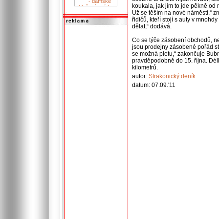
koukala, jak jim to jde pěkně od 
Už se těším na nové náměstí,“ z
řidičů, kteří stojí s auty v mnohd
dělat,“ dodává.
Co se týče zásobení obchodů, ne
jsou prodejny zásobené pořád st
se možná pletu,“ zakončuje Bub
pravděpodobně do 15. října. Dél
kilometrů.
autor:
Strakonický deník
datum: 07.09.'11