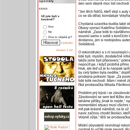
den sem stejně moc lidí nechodí 
xxxxx
"Jen těch řidičů, kteří stojí s au
co se dá dělat, konstatuje Vol
Už jste byli v
kavárně?
Chystaná uzavírka budila také ob
Ano
Obavy vyvrací Kateřina Soldátová
náměstí. „Zase tolik to návštěvno
Ne
souvisí samo o sobě s končícím l
Ona tu nějaká je?
dostanou, jen si nedojedou autem a
Výsledky
Soldátová.
Version 2.02
O rekonstrukci a s ní související
lidé byli, myslím, dostatečně inf
takže jsme byli připraveni,“ pok
nepociťuje, i když probíhá přímo
hluk, ale teď už je tu naopak spíš
by celý týden byla neděle,“ dopl
prodejna potravin Spar. „Za pos
lidé tolik nechodí. Mám i méně z
říká prodavačka Milada Páníkov
Problém prý bývá i se zásobování
Zásobování se sem teď těžko dost
taháme pěšky, jinak to nejde,“ vy
momentální situaci musí všichni 
mít pak krásné náměstí, na to už
navíc začnou chodit školáci, kte
Volyně ožije,“ těší se prodavačka
Místní obyvatelé nevnímají rekon
osobně to určitě nijak nevadí, tě