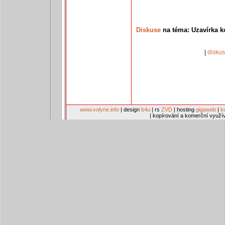
Diskuse
na téma: Uzavírka ko
|
disku
www.volyne.info
| design
b4u
| rs
ZVD
| hosting
gigaweb
|
k
| kopírování a komerční využí