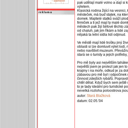
pak udělají malé volno a dají si
výletem.
Klasická rodina žijící na vesnici,
městeček, má buď statek, na kte
domek. Majitelé statků sváží plo
firmiček a ti jež mají ty malé do
městech pak žijí šéfové těchto zá
od chaluh, jak jim říkám a lidé za
nějaká ta letní sídla lidí odjinud.
Ve městě mají lidé trošku jiný ži
oblasti si lze domluvit výlet lodí,
nebo navštívit muzeum. Převážn
stará se o turisty a jejich potřeby
Pro mě byly asi největším tahá
největší jsem je prolezl jak jen 
krajiny i na moře, odkud je za d
zábavou pro mě byl i odpočinek 
činnost zdejších rybářů. Popravd
chtěl dělat. Když bych sem ještě 
to je tady ideální pro turistické
nevelká rozloha poloostrova jsou
autor:
Stará Blažková
datum: 02.05.'04