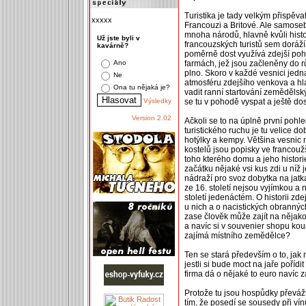
Turistika je tady velkým přispěv
xxxxx
Francouzi a Britové. Ale samose
mnoha národů, hlavně kvůli histo
Už jste byli v
francouzských turistů sem doráží
kavárně?
poměrně dost využívá zdejší poh
Ano
farmách, jež jsou začleněny do rů
plno. Skoro v každé vesnici jedn
Ne
atmosféru zdejšího venkova a h
Ona tu nějaká je?
vadit ranní startování zemědělsk
Výsledky
se tu v pohodě vyspat a ještě dos
Version 2.02
Ačkoli se to na úplně první pohl
turistického ruchu je tu velice 
hotýlky a kempy. Většina vesnic 
kostelů jsou popisky ve francoužš
toho kterého domu a jeho histori
začátku nějaké vsi kus zdi u níž 
nádraží pro svoz dobytka na jat
ze 16. století nejsou vyjímkou a 
století jedenáctém. O historii z
u nich a o nacistických obrannýc
zase člověk může zajít na nějakou
a navíc si v souvenier shopu kou
zajímá místního zemědělce?
Ten se stará především o to, jak 
jestli si bude moct na jaře poříd
firma dá o nějaké to euro navíc
Protože tu jsou hospůdky převážn
tím, že posedí se sousedy při vín