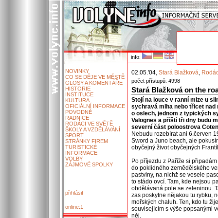
info:
NOVINKY
02.05.'04,
Stará Blažková
,
Rodác
CO SE DĚJE VE MĚSTĚ
počet přístupů: 4998
GLOSY A KOMENTÁŘE
HISTORIE
Stará Blažková on the ro
INSTITUCE
Stojí na louce v ranní mlze u si
KULTURA
OFICIÁLNÍ INFORMACE
sychravá mlha nebo třicet nad n
POVODNĚ
o oslech, jednom z typických sy
RADNICE
Valognes a příští tři dny budu
RODÁCI VE SVĚTĚ
severní část poloostrova Coten
ŠKOLY A VZDĚLÁVÁNÍ
Nebudu rozebírat ani 6.červen 1
SPORT
Sword a Juno beach, ale pokusím
STRÁNKY FIREM
TURISTICKÉ
obyčejný život obyčejných Frantí
INFORMACE
VOLBY
Po příjezdu z Paříže si připadám
ZÁJMOVÉ SPOLKY
do poklidného zemědělského ven
pastviny, na nichž se vesele pas
to stádo ovcí. Tam, kde nejsou pas
obdělávaná pole se zeleninou. Ta
přihlásit
zas poskytne nějakou tu rybku, n
mořských chaluh. Ten, kdo tu ži
online:1
souvisejícím s výše popsanými vě
něj.