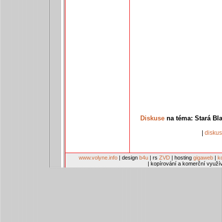
Diskuse
na téma: Stará Bl
|
disku
www.volyne.info
| design
b4u
| rs
ZVD
| hosting
gigaweb
|
k
| kopírování a komerční využí