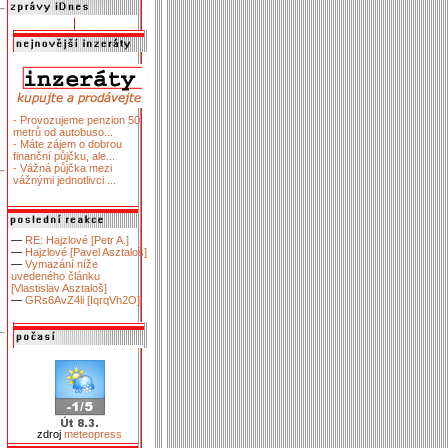
- Provozujeme penzion 50
metrů od autobuso...
- Máte zájem o dobrou
finanční půjčku, ale...
- Vážná půjčka mezi
vážnými jednotlivci ...
—
RE: Hajzlové [Petr A.]
—
Hajzlové [Pavel Asztaloš]
—
Vymazání níže
uvedeného článku
[Vlastislav Asztaloš]
—
GRs6AvZ4li [IqrqVh2O]
zdroj
meteopress