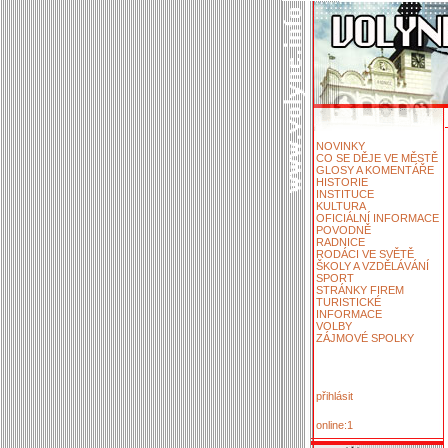
NOVINKY
CO SE DĚJE VE MĚSTĚ
GLOSY A KOMENTÁŘE
HISTORIE
INSTITUCE
KULTURA
OFICIÁLNÍ INFORMACE
POVODNĚ
RADNICE
RODÁCI VE SVĚTĚ
ŠKOLY A VZDĚLÁVÁNÍ
SPORT
STRÁNKY FIREM
TURISTICKÉ
INFORMACE
VOLBY
ZÁJMOVÉ SPOLKY
přihlásit
online:1