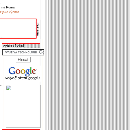
,
k má Roman
it jako výchozí