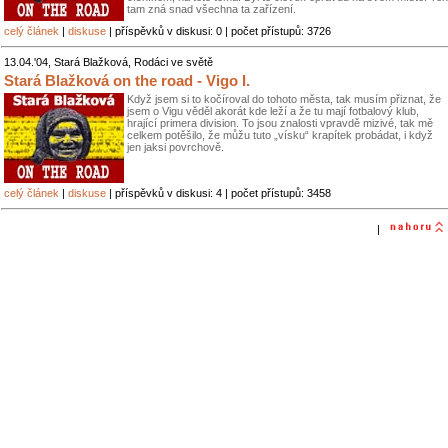
tam zná snad všechna ta zařízení.
celý článek
|
diskuse
| příspěvků v diskusi: 0 | počet přístupů: 3726
13.04.'04, Stará Blažková, Rodáci ve světě
Stará Blažková on the road - Vigo I.
Když jsem si to kočíroval do tohoto města, tak musím přiznat, že
jsem o Vigu věděl akorát kde leží a že tu mají fotbalový klub,
hrající primera division. To jsou znalosti vpravdě mizivé, tak mě
celkem potěšilo, že můžu tuto „vísku“ krapítek probádat, i když
jen jaksi povrchově.
celý článek
|
diskuse
| příspěvků v diskusi: 4 | počet přístupů: 3458
|