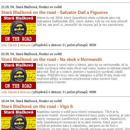
21.05.'04, Stará Blažková, Rodáci ve světě
Stará Blažková on the road - Salvator Dalí a Figueres
Máme tu rok 2004, který španělská vláda vyhlásila jako rok
Salvadora Dalího(dále SD), navíc duben, kdy by mu bylo přesně
100 let, tak proč si „neskočit“ do muzea, jež je mu zasvěceno.
celý článek
|
diskuse
| příspěvků v diskusi: 0 | počet přístupů: 4939
02.05.'04, Stará Blažková, Rodáci ve světě
Stará Blažková on the road - Na skok v Normandii
Stojí na louce v ranní mlze u silnice, jako by se nechumelilo. Ať tu
bude sychravá mlha nebo třicet nad nulou, budou tu klimbat stejně
jako teď. Řeč je o oslech, jednom z typických symbolů zdejší
krajiny. Přijíždím brzy ráno do Valognes a příští tři dny budu mít
možnost pěšky a stopem prozkoumat celou severní část
poloostrova Cotentin.
celý článek
|
diskuse
| příspěvků v diskusi: 0 | počet přístupů: 4998
18.04.'04, Stará Blažková, Rodáci ve světě
Stará Blažková on the road - Vigo II.
Kapitolou samou o sobě jsou místní restaurace. Těch je tu
opravdu hodně. Vynechám-li klasické bary, puby a taverny, je zde
nejvíc restaurací zaměřených na speciality z moře. Klasických,
tedy španělských restaurací je tu také mnoho. Když jsem se
uchýlil do jednoho baru k odpočinku, dal jsem se do řeči s
číšníkem, na toto téma. Byl to člověk opravdu na svém místě. Ten