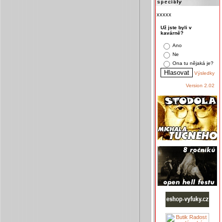
xxxxx
Už jste byli v
kavárně?
Ano
Ne
Ona tu nějaká je?
Výsledky
Version 2.02