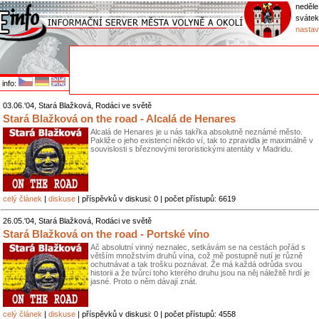
neděle
sváte
nastav
info:
03.06.'04, Stará Blažková, Rodáci ve světě
Stará Blažková on the road - Alcalá de Henares
Alcalá de Henares je u nás takřka absolutně neznámé město.
Pakliže o jeho existenci někdo ví, tak to zpravidla je maximálně v
souvislosti s březnovými teroristickými atentáty v Madridu.
celý článek
|
diskuse
| příspěvků v diskusi: 0 | počet přístupů: 6619
26.05.'04, Stará Blažková, Rodáci ve světě
Stará Blažková on the road - Portské víno
Ač absolutní vinný neznalec, setkávám se na cestách pořád s
větším množstvím druhů vína, což mě postupně nutí je různě
ochutnávat a tak trošku poznávat. Že má každá odrůda svou
historii a že tvůrci toho kterého druhu jsou na něj náležitě hrdí je
jasné. Proto o něm dávají znát.
celý článek
|
diskuse
| příspěvků v diskusi: 0 | počet přístupů: 4558