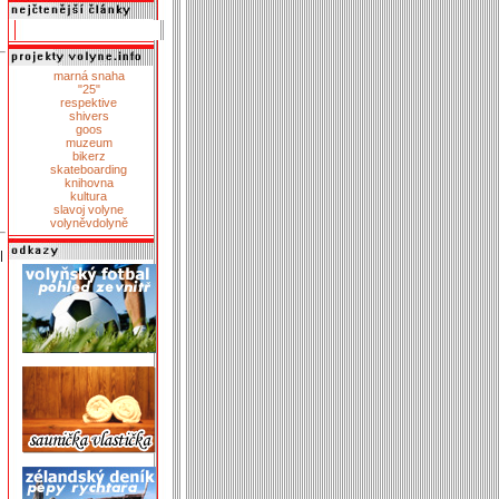
marná snaha
"25"
respektive
shivers
goos
muzeum
bikerz
skateboarding
knihovna
kultura
slavoj volyne
volyněvdolyně
|