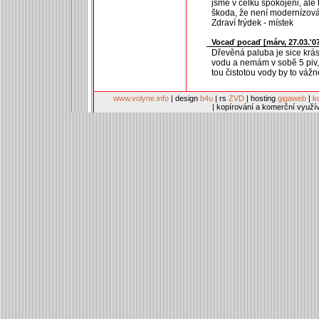
jsme v celku spokojeni, ale 
škoda, že není modernízová
Zdraví frýdek - místek
Vocaď pocaď [
márv
, 27.03.'0
Dřevěná paluba je sice krásn
vodu a nemám v sobě 5 piv, 
tou čistotou vody by to vážn
www.volyne.info
| design
b4u
| rs
ZVD
| hosting
gigaweb
|
k
| kopírování a komerční využí