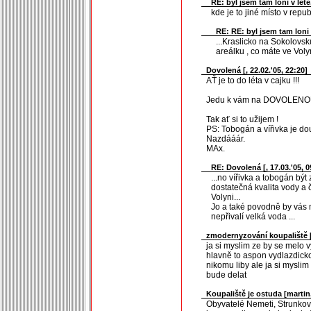
RE: byl jsem tam loni v létě.
kde je to jiné místo v repu
RE: RE: byl jsem tam loni v 
...Kraslicko na Sokolovsk
areálku , co máte ve Volyn
Dovolená [
, 22.02.'05, 22:20]
AŤ je to do léta v cajku !!!
Jedu k vám na DOVOLENOU
Tak ať si to užijem !
PS: Tobogán a vířivka je d
Nazdááár.
MAx.
RE: Dovolená [
, 17.03.'05, 
...no vířivka a tobogán být
dostatečná kvalita vody a č
Volyni...
Jo a také povodně by vás 
nepřivalí velká voda ...
zmodernyzování koupaliště 
ja si myslim ze by se melo vy
hlavně to aspon vydlazdicko
nikomu liby ale ja si myslim
bude delat
Koupaliště je ostuda [
martin
Obyvatelé Nemeti, Strunkovic