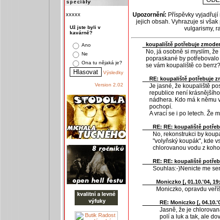
xxxxx
Upozornění:
Příspěvky vyjadřují
jejich obsah. Vyhrazuje si však
Už jste byli v
vulgarismy, 
kavárně?
koupaliště potřebuje zmoder
Ano
No, já osobně si myslím, že 
Ne
popraskané by potřebovalo ú
Ona tu nějaká je?
se vám koupaliště co berrz
Výsledky
RE: koupaliště potřebuje z
Version 2.02
Je jasné, že koupaliště po
republice není krásnějšího
nádhera. Kdo má k němu vzt
pochopí.
A vrací se i po letech. Že
RE: RE: koupaliště potřeb
No, rekonstrukci by koupal
"volyňský koupák", kde vst
chlorovanou vodu z kohout
RE: RE: koupaliště potřeb
Souhlas:-)Nenicte me sen
Moniczko [
, 01.10.'04, 19
Moniczko, opravdu veříš
RE: Moniczko [
, 04.10.'
Jasně, že je chlorovan
polí a luk a tak, ale d