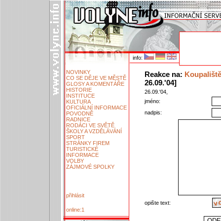
info:
NOVINKY
Reakce na:
Koupališt
CO SE DĚJE VE MĚSTĚ
26.09.'04]
GLOSY A KOMENTÁŘE
HISTORIE
26.09.'04,
INSTITUCE
jméno:
KULTURA
OFICIÁLNÍ INFORMACE
nadpis:
POVODNĚ
RADNICE
RODÁCI VE SVĚTĚ
ŠKOLY A VZDĚLÁVÁNÍ
SPORT
STRÁNKY FIREM
TURISTICKÉ
INFORMACE
VOLBY
ZÁJMOVÉ SPOLKY
přihlásit
opište text:
online:1