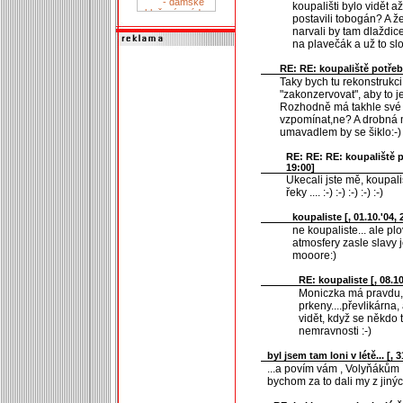
koupališti bylo vidět 
postavili tobogán? A ž
narvali by tam dlaždic
na plavečák a už to sl
RE: RE: koupaliště potřeb
Taky bych tu rekonstrukc
"zakonzervovat", aby to j
Rozhodně má takhle své 
vzpomínat,ne? A drobná m
umavadlem by se šiklo:-)
RE: RE: RE: koupaliště 
19:00]
Ukecali jste mě, koupališ
řeky .... :-) :-) :-) :-) :-)
koupaliste [
, 01.10.'04, 
ne koupaliste... ale pl
atmosfery zasle slavy j
mooore:)
RE: koupaliste [
, 08.1
Moniczka má pravdu, 
prkeny....převlikárna,
vidět, když se někdo
nemravnosti :-)
byl jsem tam loni v létě... [
, 3
...a povím vám , Volyňákům 
bychom za to dali my z jiných